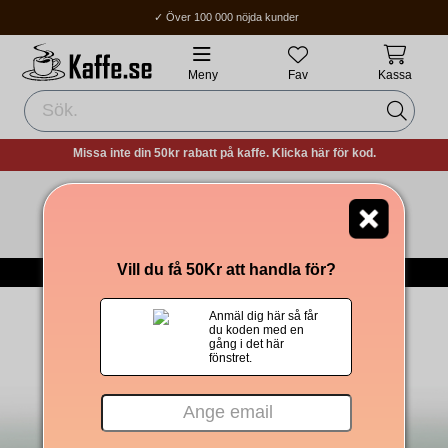
✓ Över 100 000 nöjda kunder
✓ Fri frakt över 400Kr
✓ Hemleverans / Ombud: 1-3 vardagar.
Meny
Fav
Kassa
Missa inte din 50kr rabatt på kaffe. Klicka här för kod.
Tomt i kundvagnen!
-->
Till Kaffet
Vill du få 50Kr att handla för?
Om Oss
|
Integritetspolicy
|
Köpvillkor
|
Om cookies
Anmäl dig här så får
du koden med en
gång i det här
fönstret.