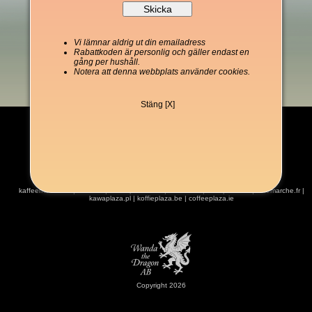
Vi lämnar aldrig ut din emailadress
Rabattkoden är personlig och gäller endast en
gång per hushåll.
Notera att denna webbplats använder cookies.
Stäng [X]
kaffeemarket.de
|
kaffe.se
|
coffeeplaza.com
|
kahvitori.fi
|
kaffeplaza.dk
|
cafemarche.fr
|
kawaplaza.pl
|
koffieplaza.be
|
coffeeplaza.ie
Copyright 2026