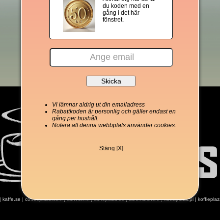
du koden med en
gång i det här
fönstret.
Vi lämnar aldrig ut din emailadress
Rabattkoden är personlig och gäller endast en
gång per hushåll.
Notera att denna webbplats använder cookies.
Stäng [X]
|
kaffe.se
|
coffeeplaza.com
|
kahvitori.fi
|
kaffeplaza.dk
|
cafemarche.fr
|
kawaplaza.pl
|
koffiepla