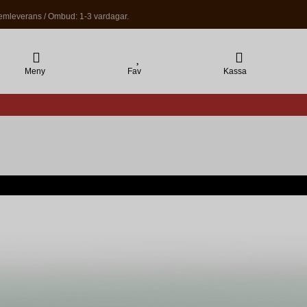
mleverans / Ombud: 1-3 vardagar.
Meny
Fav
Kassa