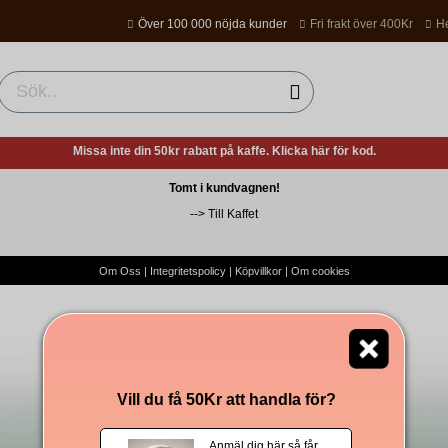
Över 100 000 nöjda kunder
Fri frakt över 400Kr
He
Missa inte din 50kr rabatt på kaffe. Klicka här för kod.
Tomt i kundvagnen!
-->
Till Kaffet
Om Oss
|
Integritetspolicy
|
Köpvillkor
|
Om cookies
Vill du få 50Kr att handla för?
Anmäl dig här så får