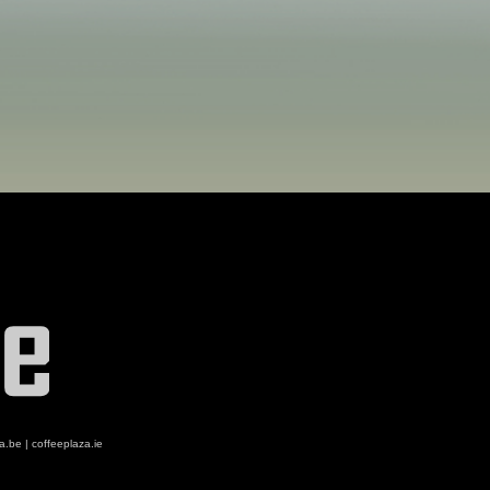
za.be
|
coffeeplaza.ie