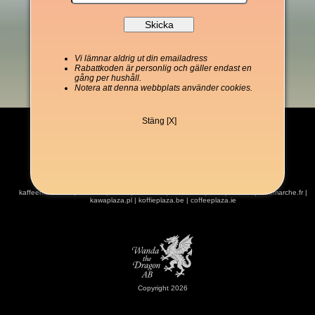
Vi lämnar aldrig ut din emailadress
Rabattkoden är personlig och gäller endast en
gång per hushåll.
Notera att denna webbplats använder cookies.
Stäng [X]
kaffeemarket.de
|
kaffe.se
|
coffeeplaza.com
|
kahvitori.fi
|
kaffeplaza.dk
|
cafemarche.fr
|
kawaplaza.pl
|
koffieplaza.be
|
coffeeplaza.ie
Copyright 2026