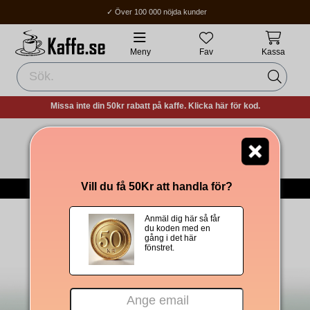
✓ Över 100 000 nöjda kunder
✓ Fri frakt över 400Kr
✓ Hemleverans / Ombud: 1-3 vardagar.
Meny
Fav
Kassa
Missa inte din 50kr rabatt på kaffe. Klicka här för kod.
Tomt i kundvagnen!
-->
Till Kaffet
Vill du få 50Kr att handla för?
Om Oss
|
Integritetspolicy
|
Köpvillkor
|
Om cookies
Anmäl dig här så får
du koden med en
gång i det här
fönstret.