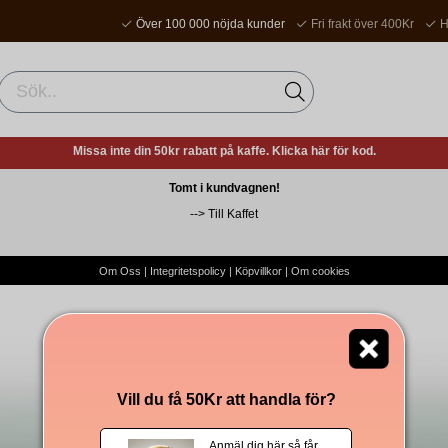
Över 100 000 nöjda kunder
Fri frakt över 400Kr
H
Missa inte din 50kr rabatt på kaffe. Klicka här för kod.
Tomt i kundvagnen!
-->
Till Kaffet
Om Oss
|
Integritetspolicy
|
Köpvillkor
|
Om cookies
Vill du få 50Kr att handla för?
Anmäl dig här så får