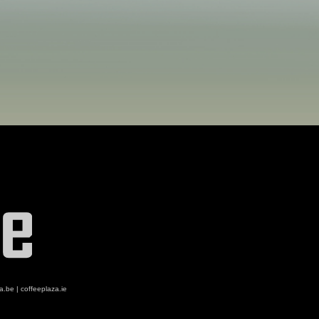
za.be
|
coffeeplaza.ie