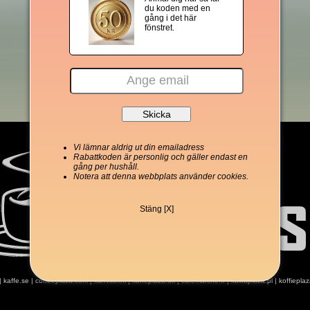
du koden med en
gång i det här
fönstret.
Vi lämnar aldrig ut din emailadress
Rabattkoden är personlig och gäller endast en
gång per hushåll.
Notera att denna webbplats använder cookies.
Stäng [X]
|
kaffe.se
|
coffeeplaza.com
|
kahvitori.fi
|
kaffeplaza.dk
|
cafemarche.fr
|
kawaplaza.pl
|
koffiepla