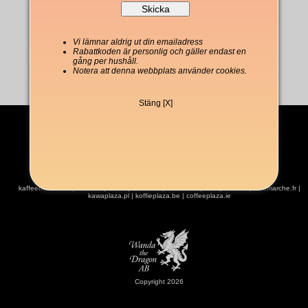
Vi lämnar aldrig ut din emailadress
Rabattkoden är personlig och gäller endast en
gång per hushåll.
Notera att denna webbplats använder cookies.
Stäng [X]
kaffeemarket.de
|
kaffe.se
|
coffeeplaza.com
|
kahvitori.fi
|
kaffeplaza.dk
|
cafemarche.fr
|
kawaplaza.pl
|
koffieplaza.be
|
coffeeplaza.ie
Copyright 2026