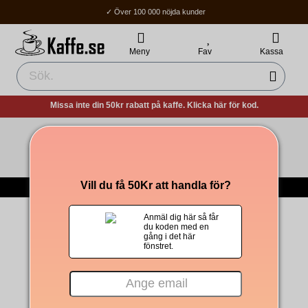
✓ Över 100 000 nöjda kunder
✓ Fri frakt över 400Kr
✓ Hemleverans / Ombud: 1-3 vardagar.
Meny
Fav
Kassa
Missa inte din 50kr rabatt på kaffe. Klicka här för kod.
Tomt i kundvagnen!
-->
Till Kaffet
Vill du få 50Kr att handla för?
Om Oss
|
Integritetspolicy
|
Köpvillkor
|
Om cookies
Anmäl dig här så får
du koden med en
gång i det här
fönstret.