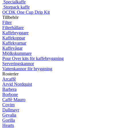
Specialkaffe
Storpack kaffe
OCDK One Cup Drip Kit
Tillbehör
Filter
Filterhållare
Kaffebryggare
Kaffekoppar
Kaffekvarnar
Kaffevågar
Mjölkskummare
Pour Over kits för kaffebryggning
Serveringskannor
Vattenkannor för bryggning
Rosterier
Arcaffè
Arvid Nordquist
Barbera
Borbone
Caffè Mauro
Covim
Dallmayr
Gevalia
Gorilla
Hearts