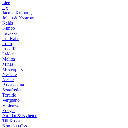
Idee
illy
Jacobs Krönung
Johan & Nyström
Kahls
Kimbo
Lavazza
Lindvalls
Lollo
Lucaffé
Lykke
Melitta
Minas
Mövenpick
Nescafé
Nestlé
Passalacqua
Segafredo
Toraldo
Vergnano
Vildenes
Zoégas
Artiklar & Nyheter
Till Kassan
Kontakta Oss