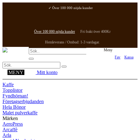
✓ Över 100 000 nöjda kunder
✓ Fri frakt över 400Kr
✓ Hemleverans / Ombud: 1-3 vardagar.
Över 100 000 nöjda kunder
Fri frakt över 400Kr
Hemleverans / Ombud: 1-3 vardagar.
Meny
Fav
Kassa
MENY
Mitt konto
Kaffe
Topplistor
Fyndhörnan!
Företagserbjudanden
Hela Bönor
Malet pulverkaffe
Märken
AeroPress
Arcaffè
Arla