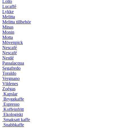
Lollo
Lucaffé
Lykke
Melitta
Melitta tillbehör
Minas
Monin
Motta
Mövenpick
Nescafé
Nescafé
Nestlé
Passalacqua
Segafredo
Toraldo
Vergnano
Vildenes
Zoégas
Kapslar
Bryggkaffe
Espresso
Koffeinfritt
Ekologiskt
Smaksatt kaffe
Snabbkaffe