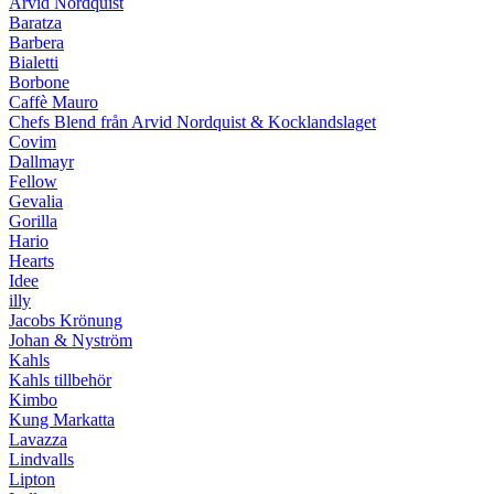
Arvid Nordquist
Baratza
Barbera
Bialetti
Borbone
Caffè Mauro
Chefs Blend från Arvid Nordquist & Kocklandslaget
Covim
Dallmayr
Fellow
Gevalia
Gorilla
Hario
Hearts
Idee
illy
Jacobs Krönung
Johan & Nyström
Kahls
Kahls tillbehör
Kimbo
Kung Markatta
Lavazza
Lindvalls
Lipton