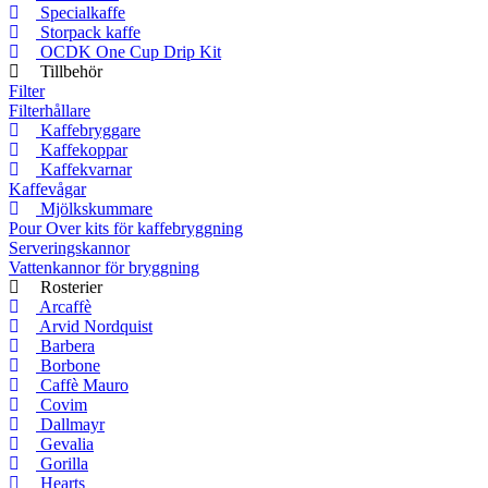
Specialkaffe
Storpack kaffe
OCDK One Cup Drip Kit
Tillbehör
Filter
Filterhållare
Kaffebryggare
Kaffekoppar
Kaffekvarnar
Kaffevågar
Mjölkskummare
Pour Over kits för kaffebryggning
Serveringskannor
Vattenkannor för bryggning
Rosterier
Arcaffè
Arvid Nordquist
Barbera
Borbone
Caffè Mauro
Covim
Dallmayr
Gevalia
Gorilla
Hearts