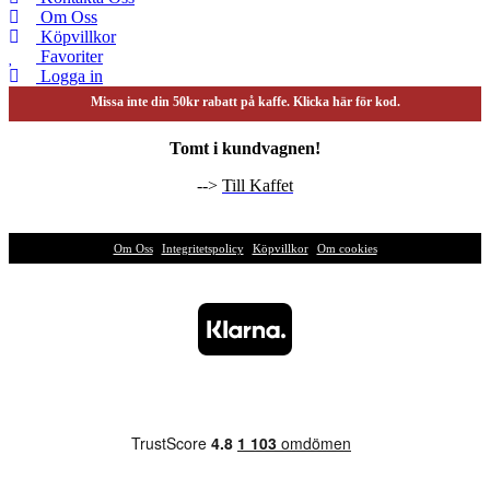
Om Oss
Köpvillkor
Favoriter
Logga in
Missa inte din 50kr rabatt på kaffe. Klicka här för kod.
Tomt i kundvagnen!
-->
Till Kaffet
Om Oss
|
Integritetspolicy
|
Köpvillkor
|
Om cookies