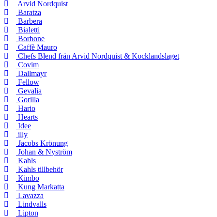
Arvid Nordquist
Baratza
Barbera
Bialetti
Borbone
Caffè Mauro
Chefs Blend från Arvid Nordquist & Kocklandslaget
Covim
Dallmayr
Fellow
Gevalia
Gorilla
Hario
Hearts
Idee
illy
Jacobs Krönung
Johan & Nyström
Kahls
Kahls tillbehör
Kimbo
Kung Markatta
Lavazza
Lindvalls
Lipton