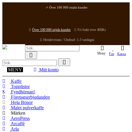
✓ Över 100 000 nöjda kunder
✓ Fri frakt över 400Kr
✓ Hemleverans / Ombud: 1-3 vardagar.
Över 100 000 nöjda kunder
Fri frakt över 400Kr
Hemleverans / Ombud: 1-3 vardagar.
Meny
Fav
Kassa
MENY
Mitt konto
Kaffe
Topplistor
Fyndhörnan!
Företagserbjudanden
Hela Bönor
Malet pulverkaffe
Märken
AeroPress
Arcaffè
Arla