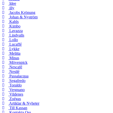
Idee
illy
Jacobs Krönung
Johan & Nyström
Kahls
Kimbo
Lavazza
Lindvalls
Lollo
Lucaffé
Lykke
Melitta
Minas
Mövenpick
Nescafé
Nestlé
Passalacqua
Segafredo
Toraldo
Vergnano
Vildenes
Zoégas
Artiklar & Nyheter
Till Kassan
Kontakta Oss