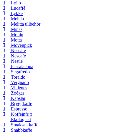
Lollo
Lucaffé
Lykke
Melitta
Melitta tillbehör
Minas
Monin
Motta
Mövenpick
Nescafé
Nescafé
Nestlé
Passalacqua
Segafredo
Toraldo
Vergnano
Vildenes
Zoégas
Kapslar
Bryggkaffe
Espresso
Koffeinfritt
Ekologiskt
Smaksatt kaffe
Snabbkaffe