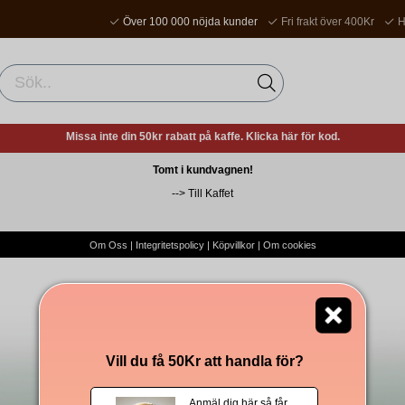
Över 100 000 nöjda kunder
Fri frakt över 400Kr
H
Missa inte din 50kr rabatt på kaffe. Klicka här för kod.
Tomt i kundvagnen!
-->
Till Kaffet
Om Oss
|
Integritetspolicy
|
Köpvillkor
|
Om cookies
Vill du få 50Kr att handla för?
Anmäl dig här så får