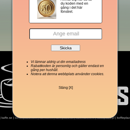
du koden med en
gång i det här
fönstret.
Vi lämnar aldrig ut din emailadress
Rabattkoden är personlig och gäller endast en
gång per hushåll.
Notera att denna webbplats använder cookies.
Stäng [X]
|
kaffe.se
|
coffeeplaza.com
|
kahvitori.fi
|
kaffeplaza.dk
|
cafemarche.fr
|
kawaplaza.pl
|
koffiepla