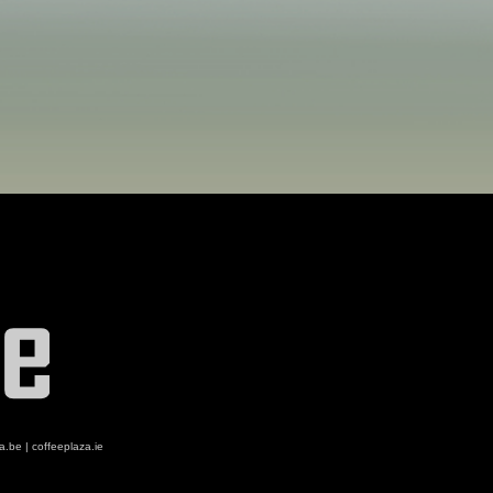
za.be
|
coffeeplaza.ie