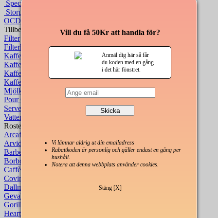
Specialkaffe
Storpack kaffe
OCDK One Cup Drip Kit
Tillbehör
Vill du få 50Kr att handla för?
Filter
Filterhållare
Kaffebryggare
Anmäl dig här så får
du koden med en gång
Kaffekoppar
i det här fönstret.
Kaffekvarnar
Kaffevågar
Mjölkskummare
Pour Over kits för kaffebryggning
Serveringskannor
Vattenkannor för bryggning
Rosterier
Arcaffè
Arvid Nordquist
Vi lämnar aldrig ut din emailadress
Rabattkoden är personlig och gäller endast en gång per
Barbera
hushåll.
Borbone
Notera att denna webbplats använder cookies.
Caffè Mauro
Covim
Dallmayr
Stäng [X]
Gevalia
Gorilla
Hearts