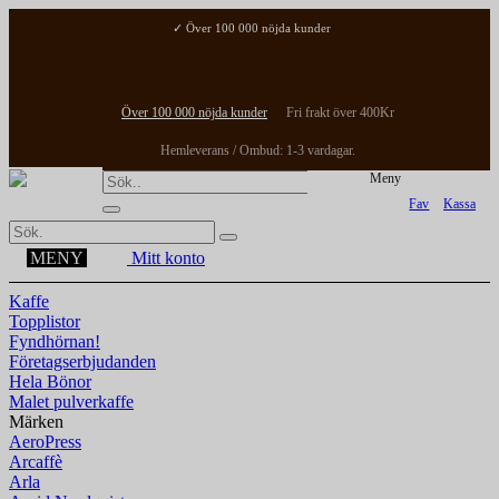
✓ Över 100 000 nöjda kunder
✓ Fri frakt över 400Kr
✓ Hemleverans / Ombud: 1-3 vardagar.
Över 100 000 nöjda kunder
Fri frakt över 400Kr
Hemleverans / Ombud: 1-3 vardagar.
Meny
Fav
Kassa
MENY
Mitt konto
Kaffe
Topplistor
Fyndhörnan!
Företagserbjudanden
Hela Bönor
Malet pulverkaffe
Märken
AeroPress
Arcaffè
Arla