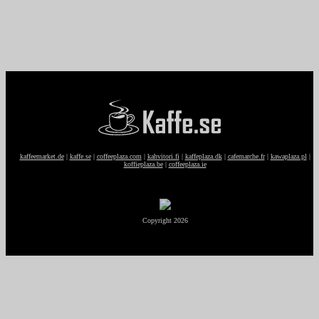
kaffeemarket.de
|
kaffe.se
|
coffeeplaza.com
|
kahvitori.fi
|
kaffeplaza.dk
|
cafemarche.fr
|
kawaplaza.pl
|
koffieplaza.be
|
coffeeplaza.ie
Copyright 2026