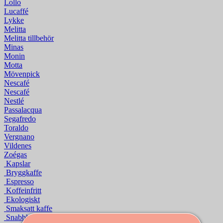
Lollo
Lucaffé
Lykke
Melitta
Melitta tillbehör
Minas
Monin
Motta
Mövenpick
Nescafé
Nescafé
Nestlé
Passalacqua
Segafredo
Toraldo
Vergnano
Vildenes
Zoégas
Kapslar
Bryggkaffe
Espresso
Koffeinfritt
Ekologiskt
Smaksatt kaffe
Snabbkaffe