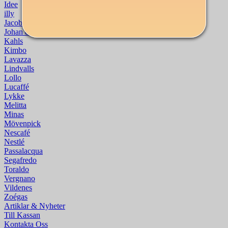
Idee
illy
Jacobs Krönung
Johan & Nyström
Kahls
Kimbo
Lavazza
Lindvalls
Lollo
Lucaffé
Lykke
Melitta
Minas
Mövenpick
Nescafé
Nestlé
Passalacqua
Segafredo
Toraldo
Vergnano
Vildenes
Zoégas
Artiklar & Nyheter
Till Kassan
Kontakta Oss