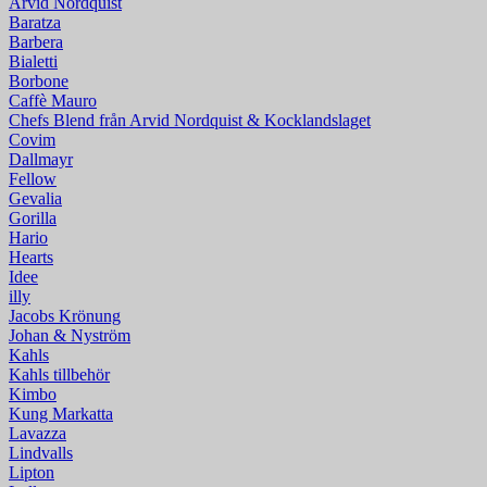
Arvid Nordquist
Baratza
Barbera
Bialetti
Borbone
Caffè Mauro
Chefs Blend från Arvid Nordquist & Kocklandslaget
Covim
Dallmayr
Fellow
Gevalia
Gorilla
Hario
Hearts
Idee
illy
Jacobs Krönung
Johan & Nyström
Kahls
Kahls tillbehör
Kimbo
Kung Markatta
Lavazza
Lindvalls
Lipton