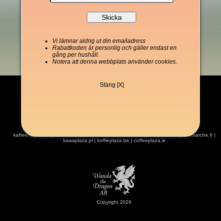
Vi lämnar aldrig ut din emailadress
Rabattkoden är personlig och gäller endast en
gång per hushåll.
Notera att denna webbplats använder cookies.
Stäng [X]
kaffeemarket.de
|
kaffe.se
|
coffeeplaza.com
|
kahvitori.fi
|
kaffeplaza.dk
|
cafemarche.fr
|
kawaplaza.pl
|
koffieplaza.be
|
coffeeplaza.ie
Copyright 2026