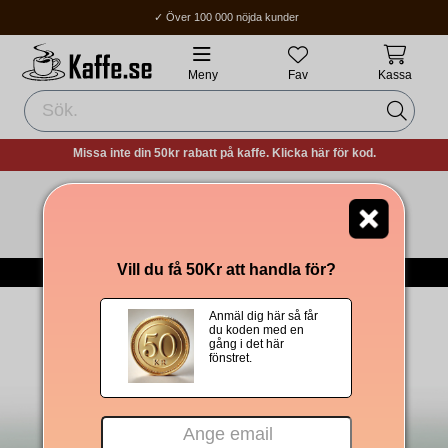
✓ Över 100 000 nöjda kunder
✓ Fri frakt över 400Kr
✓ Hemleverans / Ombud: 1-3 vardagar.
Meny
Fav
Kassa
Missa inte din 50kr rabatt på kaffe. Klicka här för kod.
Tomt i kundvagnen!
-->
Till Kaffet
Vill du få 50Kr att handla för?
Om Oss
|
Integritetspolicy
|
Köpvillkor
|
Om cookies
Anmäl dig här så får
du koden med en
gång i det här
fönstret.