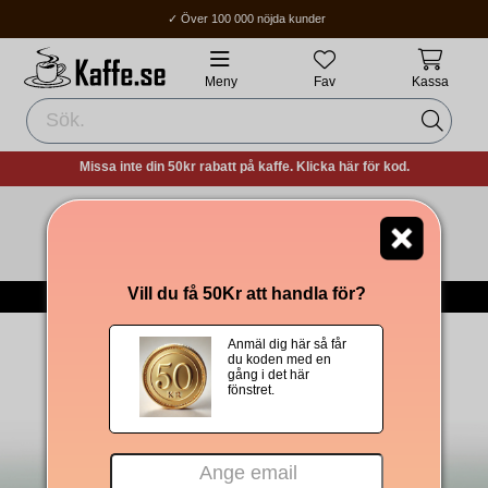
✓ Över 100 000 nöjda kunder
✓ Fri frakt över 400Kr
✓ Hemleverans / Ombud: 1-3 vardagar.
Meny
Fav
Kassa
Missa inte din 50kr rabatt på kaffe. Klicka här för kod.
Tomt i kundvagnen!
-->
Till Kaffet
Vill du få 50Kr att handla för?
Om Oss
|
Integritetspolicy
|
Köpvillkor
|
Om cookies
Anmäl dig här så får
du koden med en
gång i det här
fönstret.