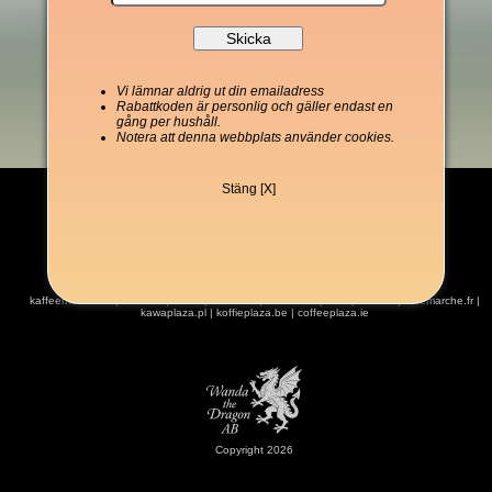
Vi lämnar aldrig ut din emailadress
Rabattkoden är personlig och gäller endast en
gång per hushåll.
Notera att denna webbplats använder cookies.
Stäng [X]
kaffeemarket.de
|
kaffe.se
|
coffeeplaza.com
|
kahvitori.fi
|
kaffeplaza.dk
|
cafemarche.fr
|
kawaplaza.pl
|
koffieplaza.be
|
coffeeplaza.ie
Copyright 2026