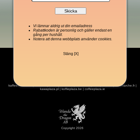
Vi lämnar aldrig ut din emailadress
Rabattkoden är personlig och gäller endast en
gång per hushåll.
Notera att denna webbplats använder cookies.
Stäng [X]
kaffeemarket.de
|
kaffe.se
|
coffeeplaza.com
|
kahvitori.fi
|
kaffeplaza.dk
|
cafemarche.fr
|
kawaplaza.pl
|
koffieplaza.be
|
coffeeplaza.ie
Copyright 2026