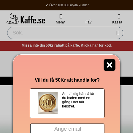
✓ Över 100 000 nöjda kunder
✓ Fri frakt över 400Kr
✓ Hemleverans / Ombud: 1-3 vardagar.
Meny
Fav
Kassa
Missa inte din 50kr rabatt på kaffe. Klicka här för kod.
Tomt i kundvagnen!
-->
Till Kaffet
Vill du få 50Kr att handla för?
Om Oss
|
Integritetspolicy
|
Köpvillkor
|
Om cookies
Anmäl dig här så får
du koden med en
gång i det här
fönstret.