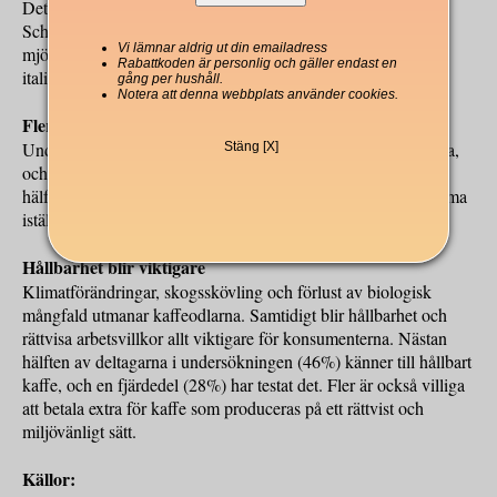
Det finns också skillnader mellan de olika språkområdena i
Schweiz. I tyskspråkiga Schweiz är det vanligast att tillsätta
Vi lämnar aldrig ut din emailadress
mjölk i kaffet, medan socker är populärare i fransk- och
Rabattkoden är personlig och gäller endast en
italienskspråkiga delar.
gång per hushåll.
Notera att denna webbplats använder cookies.
Fler brygger kaffe hemma
Under pandemin var många tvungna att göra sitt kaffe hemma,
Stäng [X]
och den trenden har fortsatt på grund av stigande priser. Över
hälften av de tillfrågade (55%) har börjat göra mer kaffe hemma
istället för att köpa det ute.
Hållbarhet blir viktigare
Klimatförändringar, skogsskövling och förlust av biologisk
mångfald utmanar kaffeodlarna. Samtidigt blir hållbarhet och
rättvisa arbetsvillkor allt viktigare för konsumenterna. Nästan
hälften av deltagarna i undersökningen (46%) känner till hållbart
kaffe, och en fjärdedel (28%) har testat det. Fler är också villiga
att betala extra för kaffe som produceras på ett rättvist och
miljövänligt sätt.
Källor: