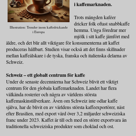
i kaffemarknaden.
Trots mängden kaféer
dricker folk oftast snabbkaffe
Illustration: Trender inom kaffedrickande
hemma. Unga föredrar mer
i Europa
mjölk i sitt kaffe jämfört med
äldre, och det blir allt viktigare för konsumenterna att kaffet
produceras hållbart. Studien visar också att det finns skillnader
mellan kaffeälskare i de tyska, franska och italienska delarna av
Schweiz.
Schweiz – ett globalt centrum för kaffe
Under de senaste decennierna har Schweiz blivit ett viktigt
centrum för den globala kaffemarknaden. Landet har flera
välkända rosterier och några av världens största
kaffemaskinstillverkare. Även om Schweiz inte odlar kaffe
själva, har de blivit en av världens största kaffeexportörer, näst
efter Brasilien, med export värd över 3,2 miljarder schweiziska
franc under 2023. Kaffet är till och med en större exportvara än
traditionella schweiziska produkter som choklad och ost.