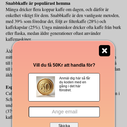
Snabbkaffe är populärast hemma
Många dricker flera koppar kaffe om dagen, och därför är
enkelhet viktigt för dem. Snabbkaffe är den vanligaste metoden,
med 39% som föredrar det, följt av filterkaffe (28%) och
kaffekapslar (25%). Unga människor dricker ofta kaffe från burk
eller flaska, medan äldre generationer oftast använder
kaffemaskiner.
Äldre dricker också mer kaffe än yngre. Gen Z (födda från
mitten av 1990-talet till tidigt 2010-tal) dricker i genomsnitt en
till två koppar om dagen, medan äldre generationer dricker två
Vill du få 50Kr att handla för?
till tre koppar. Unga föredrar också mer mjölk i sitt kaffe, medan
äldre oftare dricker svart kaffe.
Anmäl dig här så får
du koden med en
Espresso tar över från café crème
gång i det här
fönstret.
Café crème, som tidigare varit den mest populära kaffedrycken i
Schweiz, har nu blivit mindre populär än espresso. Enligt
undersökningen föredrar 46% espresso, följt av cappuccino
(37%) och latte (32%). Detta visar hur den schweiziska
kaffekulturen blir mer influerad av italiensk kaffetradition.