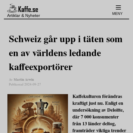
MENY
Artiklar & Nyheter
Schweiz går upp i täten som
en av världens ledande
kaffeexportörer
Martin Arwin
Av
Publicerad 2024-09-27
Kaffekulturen förändras
kraftigt just nu. Enligt en
undersökning av Deloitte,
där 7 000 konsumenter
från 13 länder deltog,
framträder viktiga trender