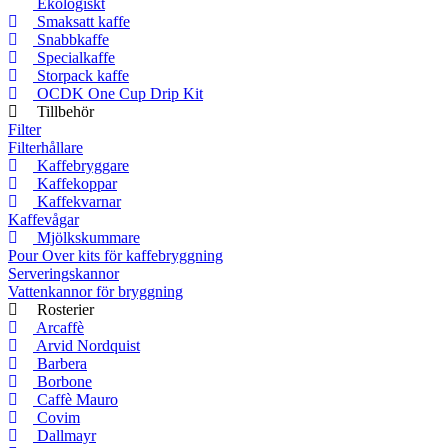
Ekologiskt
Smaksatt kaffe
Snabbkaffe
Specialkaffe
Storpack kaffe
OCDK One Cup Drip Kit
Tillbehör
Filter
Filterhållare
Kaffebryggare
Kaffekoppar
Kaffekvarnar
Kaffevågar
Mjölkskummare
Pour Over kits för kaffebryggning
Serveringskannor
Vattenkannor för bryggning
Rosterier
Arcaffè
Arvid Nordquist
Barbera
Borbone
Caffè Mauro
Covim
Dallmayr