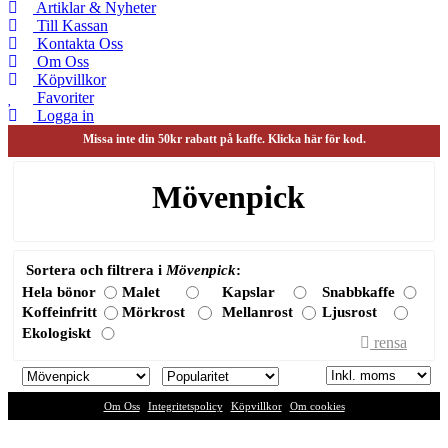
Artiklar & Nyheter
Till Kassan
Kontakta Oss
Om Oss
Köpvillkor
Favoriter
Logga in
Missa inte din 50kr rabatt på kaffe. Klicka här för kod.
Mövenpick
Sortera och filtrera i
Mövenpick
:
Hela bönor
Malet
Kapslar
Snabbkaffe
Koffeinfritt
Mörkrost
Mellanrost
Ljusrost
Ekologiskt
rensa
Om Oss
|
Integritetspolicy
|
Köpvillkor
|
Om cookies