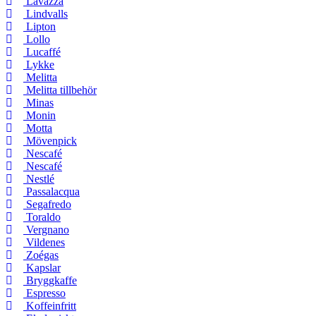
Lavazza
Lindvalls
Lipton
Lollo
Lucaffé
Lykke
Melitta
Melitta tillbehör
Minas
Monin
Motta
Mövenpick
Nescafé
Nescafé
Nestlé
Passalacqua
Segafredo
Toraldo
Vergnano
Vildenes
Zoégas
Kapslar
Bryggkaffe
Espresso
Koffeinfritt