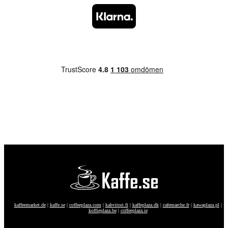
kaffeemarket.de
|
kaffe.se
|
coffeeplaza.com
|
kahvitori.fi
|
kaffeplaza.dk
|
cafemarche.fr
|
kawaplaza.pl
|
koffieplaza.be
|
coffeeplaza.ie