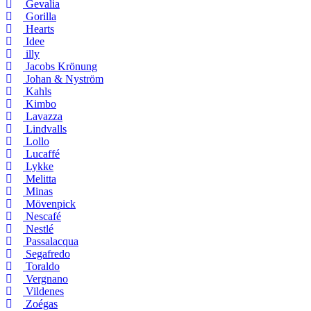
Gevalia
Gorilla
Hearts
Idee
illy
Jacobs Krönung
Johan & Nyström
Kahls
Kimbo
Lavazza
Lindvalls
Lollo
Lucaffé
Lykke
Melitta
Minas
Mövenpick
Nescafé
Nestlé
Passalacqua
Segafredo
Toraldo
Vergnano
Vildenes
Zoégas