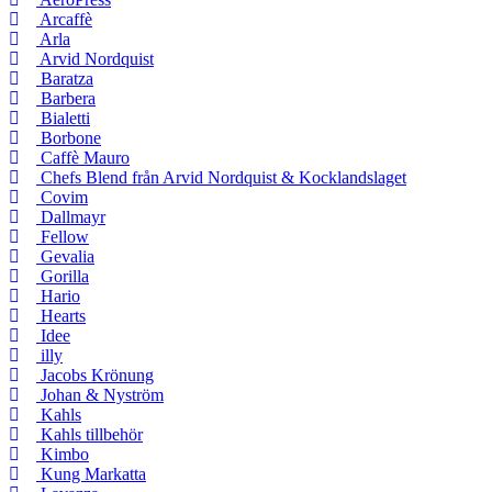
Arcaffè
Arla
Arvid Nordquist
Baratza
Barbera
Bialetti
Borbone
Caffè Mauro
Chefs Blend från Arvid Nordquist & Kocklandslaget
Covim
Dallmayr
Fellow
Gevalia
Gorilla
Hario
Hearts
Idee
illy
Jacobs Krönung
Johan & Nyström
Kahls
Kahls tillbehör
Kimbo
Kung Markatta