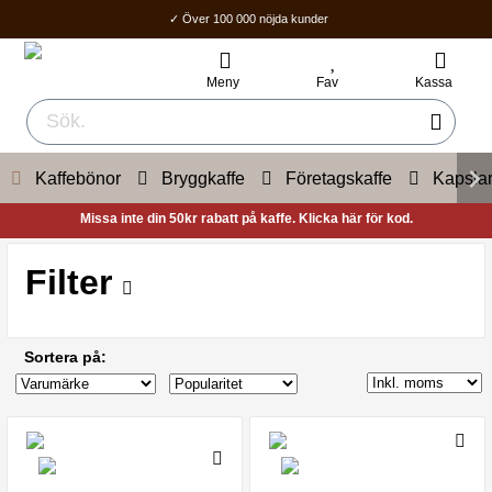
✓ Över 100 000 nöjda kunder
✓ Fri frakt över 400Kr
✓ Hemleverans / Ombud: 1-3 vardagar.
Meny
Fav
Kassa
Kaffebönor
Bryggkaffe
Företagskaffe
Kapsla
Missa inte din 50kr rabatt på kaffe. Klicka här för kod.
Filter
Sortera på: