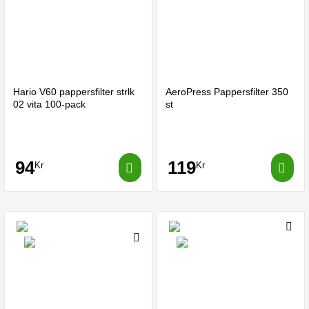
Hario V60 pappersfilter strlk
AeroPress Pappersfilter 350
02 vita 100-pack
st
94
119
Kr
Kr