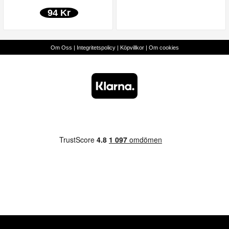
94 Kr
Om Oss
|
Integritetspolicy
|
Köpvillkor
|
Om cookies