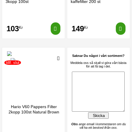
3kopp 100st
kaffefilter 200 st
103
149
Kr
Kr
Saknar Du något i vårt sortiment?
tillf. slut
Meddela oss så skall vi göra vårt bästa
för att få tag i det.
Hario V60 Pappers Filter
2kopp 100st Natural Brown
Obs
ange email i kommentaren om du
vill ha ett besked ifrån oss.