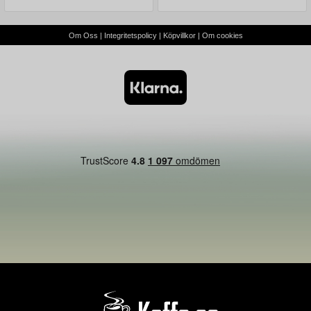
slöseriet, så kan dessa kits förändra sättet du upplever ditt
dagliga kaffe.
Om Oss
|
Integritetspolicy
|
Köpvillkor
|
Om cookies