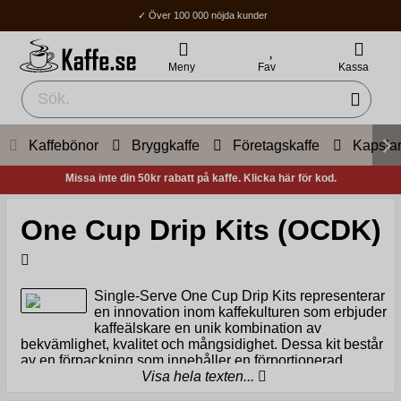
✓ Över 100 000 nöjda kunder
✓ Fri frakt över 400Kr
✓ Hemleverans / Ombud: 1-3 vardagar.
Meny
Fav
Kassa
Kaffebönor
Bryggkaffe
Företagskaffe
Kapsla
Missa inte din 50kr rabatt på kaffe. Klicka här för kod.
One Cup Drip Kits (OCDK)
Single-Serve One Cup Drip Kits representerar
en innovation inom kaffekulturen som erbjuder
kaffeälskare en unik kombination av
bekvämlighet, kvalitet och mångsidighet. Dessa kit består
av en förpackning som innehåller en förportionerad
mängd kaffe och en engångsfilteranordning som enkelt
Visa hela texten...
kan placeras över en kopp för att brygga färskt kaffe