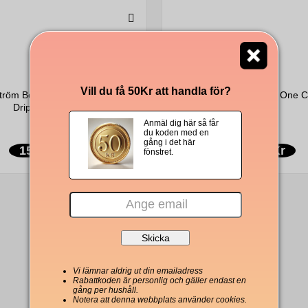
Vill du få 50Kr att handla för?
tröm Bourbon Jungle One Cup
Johan & Nyström Fika One Cu
Drip Kit 88g
88g
Anmäl dig här så får
du koden med en
gång i det här
150 Kr
169 Kr
fönstret.
Vi lämnar aldrig ut din emailadress
Rabattkoden är personlig och gäller endast en
gång per hushåll.
Notera att denna webbplats använder cookies.