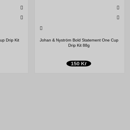
p Drip Kit
Johan & Nyström Bold Statement One Cup
Drip Kit 88g
150 Kr