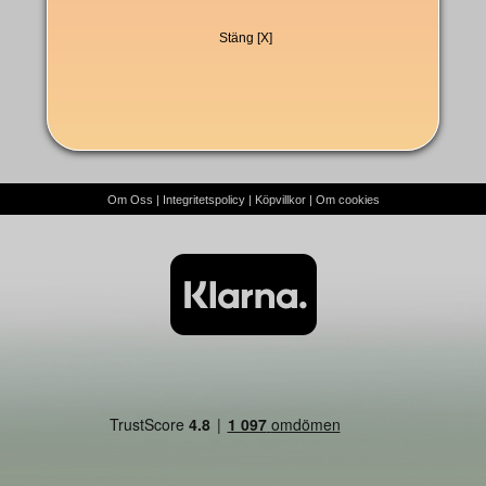
Stäng [X]
Om Oss
|
Integritetspolicy
|
Köpvillkor
|
Om cookies