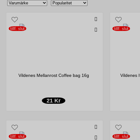
tillf. slut
tillf. slut
Vildenes Mellanrost Coffee bag 16g
Vildenes 
21 Kr
tillf. slut
tillf. slut