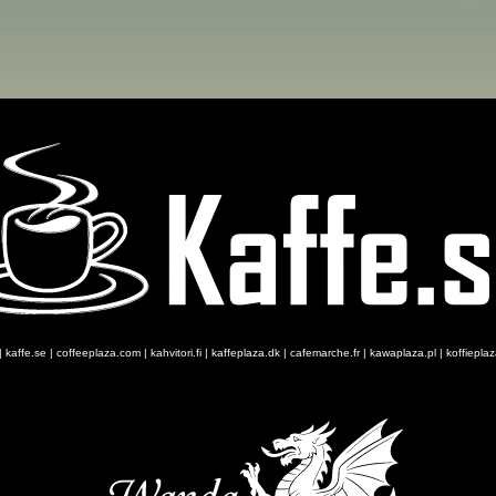
|
kaffe.se
|
coffeeplaza.com
|
kahvitori.fi
|
kaffeplaza.dk
|
cafemarche.fr
|
kawaplaza.pl
|
koffiepla