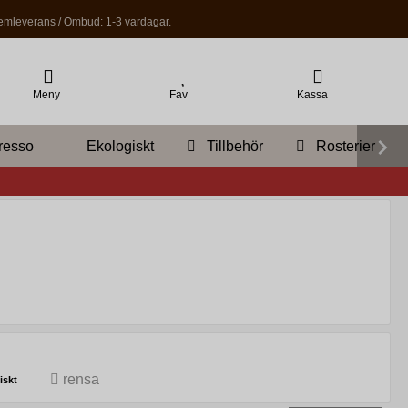
mleverans / Ombud: 1-3 vardagar.
Meny
Fav
Kassa
resso
Ekologiskt
Tillbehör
Rosterier
rensa
iskt