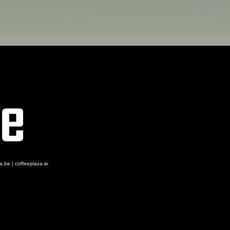
za.be
|
coffeeplaza.ie