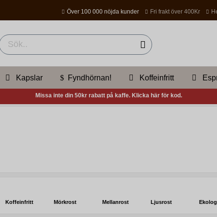
Över 100 000 nöjda kunder
Fri frakt över 400Kr
He
Kapslar
Fyndhörnan!
Koffeinfritt
Esp
Missa inte din 50kr rabatt på kaffe. Klicka här för kod.
Koffeinfritt
Mörkrost
Mellanrost
Ljusrost
Ekolog