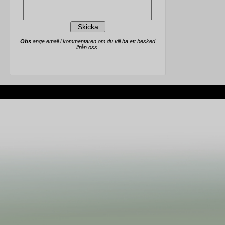
Obs
ange email i kommentaren om du vill ha ett besked
ifrån oss.