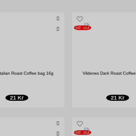
tillf. slut
Italian Roast Coffee bag 16g
Vildenes Dark Roast Coffe
21 Kr
21 Kr
tillf. slut