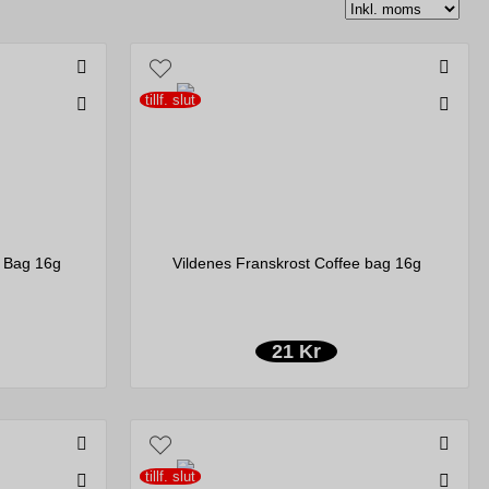
tillf. slut
e Bag 16g
Vildenes Franskrost Coffee bag 16g
21 Kr
tillf. slut