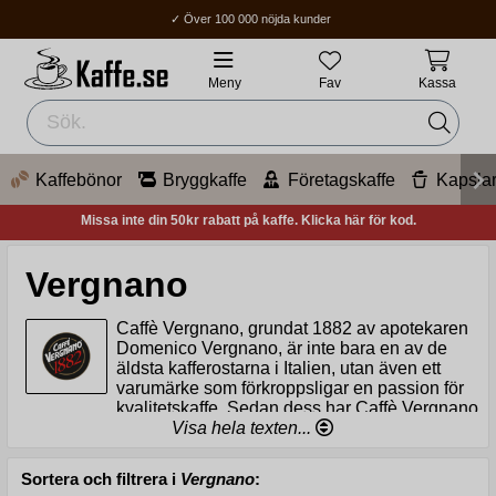
✓ Över 100 000 nöjda kunder
✓ Fri frakt över 400Kr
✓ Hemleverans / Ombud: 1-3 vardagar.
Meny
Fav
Kassa
Kaffebönor
Bryggkaffe
Företagskaffe
Kapsla
Missa inte din 50kr rabatt på kaffe. Klicka här för kod.
Vergnano
Caffè Vergnano, grundat 1882 av apotekaren
Domenico Vergnano, är inte bara en av de
äldsta kafferostarna i Italien, utan även ett
varumärke som förkroppsligar en passion för
kvalitetskaffe. Sedan dess har Caffè Vergnano
blivit en symbol för utsökt italienskt kaffe och är ofta valet i
Visa hela texten...
lyxigare kaféer.
Sortera och filtrera i
Vergnano
:
Sedan starten har Caffè Vergnano framhållit vikten av