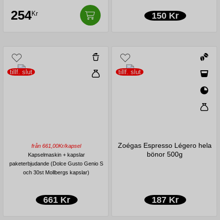
254
Kr
150 Kr
tillf. slut
tillf. slut
Zoégas Espresso Légero hela
från 661,00Kr/kapsel
bönor 500g
Kapselmaskin + kapslar
paketerbjudande (Dolce Gusto Genio S
och 30st Mollbergs kapslar)
661 Kr
187 Kr