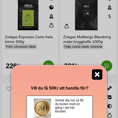
Zoégas Espresso Certo hela
Zoégas Mollbergs Blandning
bönor 500g
malet bryggkaffe 1000g
Frisk, citrustoner, fläder
Fyllig, svarta vinbär, smörkola
226
321
Kr
Kr
Vill du få 50Kr att handla för?
Anmäl dig här så får
du koden med en
gång i det här
fönstret.