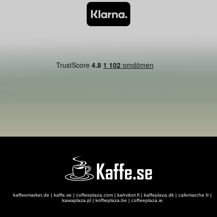
kaffeemarket.de
|
kaffe.se
|
coffeeplaza.com
|
kahvitori.fi
|
kaffeplaza.dk
|
cafemarche.fr
|
kawaplaza.pl
|
koffieplaza.be
|
coffeeplaza.ie