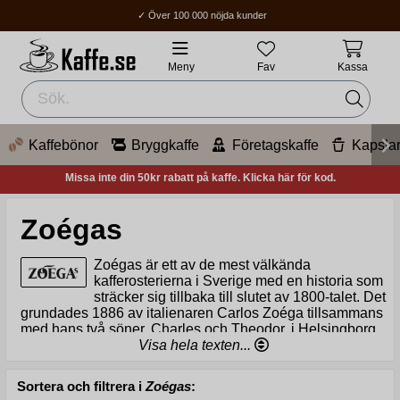
✓ Över 100 000 nöjda kunder
✓ Fri frakt över 400Kr
✓ Hemleverans / Ombud: 1-3 vardagar.
Meny
Fav
Kassa
Kaffebönor
Bryggkaffe
Företagskaffe
Kapsla
Missa inte din 50kr rabatt på kaffe. Klicka här för kod.
Zoégas
Zoégas är ett av de mest välkända
kafferosterierna i Sverige med en historia som
sträcker sig tillbaka till slutet av 1800-talet. Det
grundades 1886 av italienaren Carlos Zoéga tillsammans
med hans två söner, Charles och Theodor, i Helsingborg.
Zoégas började som ett litet familjeföretag men har växt
Visa hela texten...
till en betydande aktör på den svenska kaffemarknaden,
känd för sin passion för mörkrostat kaffe.
Sortera och filtrera i
Zoégas
: