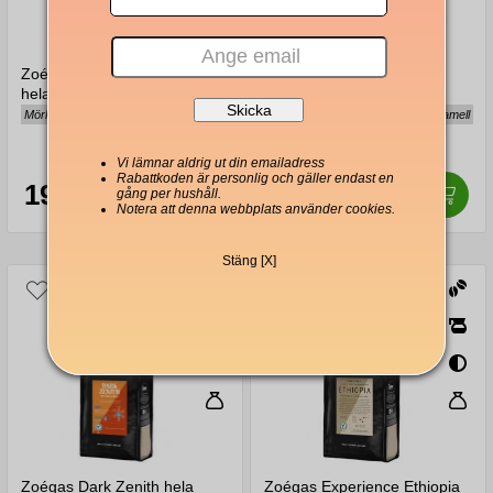
Zoégas Espresso Bellezza
Zoégas Nordic Blend hela
hela bönor 500g
bönor 750g
Mörk choklad, bär, tjock crema
Aromatiskt, balanserad syra, karamell
Vi lämnar aldrig ut din emailadress
Rabattkoden är personlig och gäller endast en
198
236
Kr
Kr
gång per hushåll.
Notera att denna webbplats använder cookies.
Stäng [X]
Zoégas Dark Zenith hela
Zoégas Experience Ethiopia