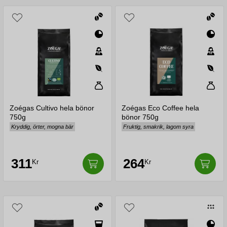
smaktoner av mörk choklad.
Zoégas fortsätter att vara en symbol för svensk kaffekultur,
med en stark tradition av kvalitet och innovation. Deras
engagemang för hållbarhet, både i termer av
miljömässiga och sociala aspekter, gör dem till ett
föredöme inom kaffeindustrin. Zoégas historia och filosofi,
tillsammans med deras kärlek till kaffe, fortsätter att
inspirera kaffeälskare över hela landet.
Zoégas Cultivo hela bönor
Zoégas Eco Coffee hela
750g
bönor 750g
Kryddig, örter, mogna bär
Fruktig, smakrik, lagom syra
311
264
Kr
Kr