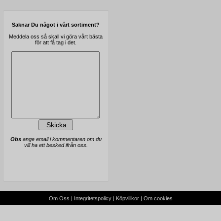
Saknar Du något i vårt sortiment?
Meddela oss så skall vi göra vårt bästa
för att få tag i det.
Obs
ange email i kommentaren om du
vill ha ett besked ifrån oss.
Om Oss
|
Integritetspolicy
|
Köpvillkor
|
Om cookies