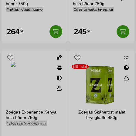
bönor 750g
hela bönor 750g
Fruktigt, nougat, honung
Citrus, kryddigt, bergamott
264
245
Kr
Kr
tillf. slut
Zoégas Experience Kenya
Zoégas Skånerost malet
hela bönor 750g
bryggkaffe 450g
Fylligt, svarta vinbär, citrus