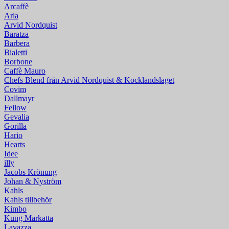
Arcaffè
Arla
Arvid Nordquist
Baratza
Barbera
Bialetti
Borbone
Caffè Mauro
Chefs Blend från Arvid Nordquist & Kocklandslaget
Covim
Dallmayr
Fellow
Gevalia
Gorilla
Hario
Hearts
Idee
illy
Jacobs Krönung
Johan & Nyström
Kahls
Kahls tillbehör
Kimbo
Kung Markatta
Lavazza