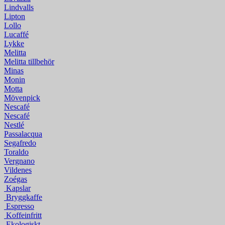
Lindvalls
Lipton
Lollo
Lucaffé
Lykke
Melitta
Melitta tillbehör
Minas
Monin
Motta
Mövenpick
Nescafé
Nescafé
Nestlé
Passalacqua
Segafredo
Toraldo
Vergnano
Vildenes
Zoégas
Kapslar
Bryggkaffe
Espresso
Koffeinfritt
Ekologiskt