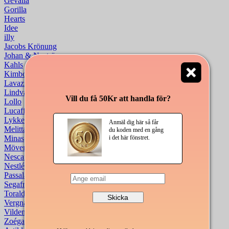
Gevalia
Gorilla
Hearts
Idee
illy
Jacobs Krönung
Johan & Nyström
Kahls
Kimbo
Lavazza
Lindvalls
Vill du få 50Kr att handla för?
Lollo
Lucaffé
Lykke
Anmäl dig här så får
Melitta
du koden med en gång
Minas
i det här fönstret.
Mövenpick
Nescafé
Nestlé
Passalacqua
Segafredo
Toraldo
Vergnano
Vildenes
Zoégas