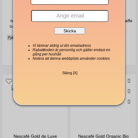
Nescafé Espresso snabbkaffe
Nescafé Espresso Intenso Dolce
500g
Gusto-kompatibla kaffekapslar 30-
pack
Fyllig, sammetslen, nötig & chokladig
Vi lämnar aldrig ut din emailadress
Rabattkoden är personlig och gäller endast en
160 Kr
567 Kr
gång per hushåll.
Notera att denna webbplats använder cookies.
Stäng [X]
Nescafé Gold de Luxe
Nescafé Gold Organic Bio