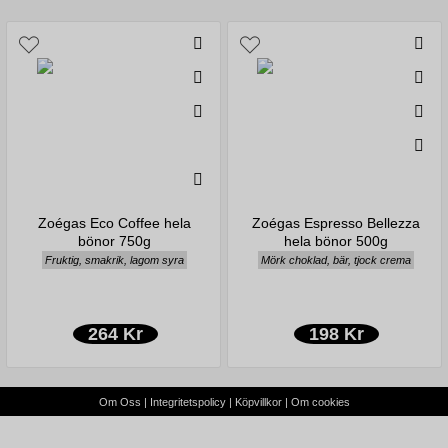
Zoégas Eco Coffee hela
Zoégas Espresso Bellezza
bönor 750g
hela bönor 500g
Fruktig, smakrik, lagom syra
Mörk choklad, bär, tjock crema
264 Kr
198 Kr
Om Oss
|
Integritetspolicy
|
Köpvillkor
|
Om cookies