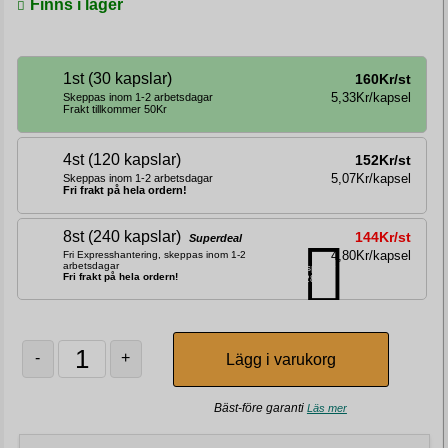
Finns i lager
1st (30 kapslar)
160Kr/st
5,33Kr/kapsel
Skeppas inom 1-2 arbetsdagar
Frakt tillkommer 50Kr
4st (120 kapslar)
152Kr/st
5,07Kr/kapsel
Skeppas inom 1-2 arbetsdagar
Fri frakt på hela ordern!
8st (240 kapslar)
144Kr/st
Superdeal
4,80Kr/kapsel
Fri Expresshantering, skeppas inom 1-2
arbetsdagar
Du sparar
Fri frakt på hela ordern!
128Kr
-
+
Bäst-före garanti
Läs mer