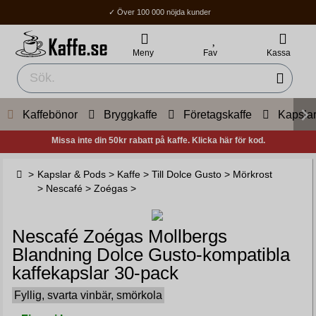
✓ Över 100 000 nöjda kunder
✓ Fri frakt över 400Kr
✓ Hemleverans / Ombud: 1-3 vardagar.
Meny
Fav
Kassa
Kaffebönor
Bryggkaffe
Företagskaffe
Kapsla
Missa inte din 50kr rabatt på kaffe. Klicka här för kod.
>
Kapslar & Pods
>
Kaffe
>
Till Dolce Gusto
>
Mörkrost
>
Nescafé
>
Zoégas
>
Nescafé Zoégas Mollbergs
Blandning Dolce Gusto-kompatibla
kaffekapslar 30-pack
Fyllig, svarta vinbär, smörkola