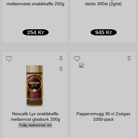
mellanrostat snabbkaffe 250g
sticks 300st (2g/st)
254 Kr
945 Kr
Nescafé Lyx snabbkaffe
Pappersmugg 36 cl Zoégas
mellanrost glasburk 200g
1000-pack
Fyllig, balanserad, len