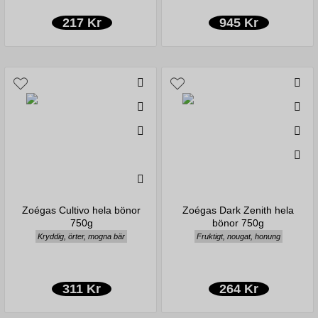
217 Kr
945 Kr
Zoégas Cultivo hela bönor
Zoégas Dark Zenith hela
750g
bönor 750g
Kryddig, örter, mogna bär
Fruktigt, nougat, honung
311 Kr
264 Kr