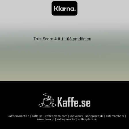
kaffeemarket.de
|
kaffe.se
|
coffeeplaza.com
|
kahvitori.fi
|
kaffeplaza.dk
|
cafemarche.fr
|
kawaplaza.pl
|
koffieplaza.be
|
coffeeplaza.ie