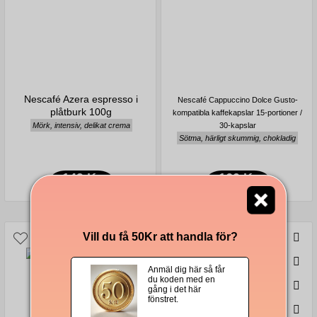
Nescafé Azera espresso i
Nescafé Cappuccino Dolce Gusto-
plåtburk 100g
kompatibla kaffekapslar 15-portioner /
Mörk, intensiv, delikat crema
30-kapslar
Sötma, härligt skummig, chokladig
149 Kr
160 Kr
Vill du få 50Kr att handla för?
Anmäl dig här så får
du koden med en
gång i det här
fönstret.