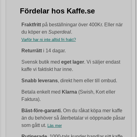
Fördelar hos Kaffe.se
Fraktfritt
på beställningar över 400Kr. Eller när
du köper en
Superdeal
.
Varför har ni inte alltid fri frakt?
Returrätt
i 14 dagar.
Svensk butik med
eget lager
. Vi säljer endast
kaffe vi faktiskt har inne.
Snabb leverans
, direkt hem eller till ombud.
Betala enkelt med
Klarna
(Swish, Kort eller
Faktura).
Bäst-före-garanti.
Om du råkat köpa mer kaffe
än du behöver så återbetalar vi oöppnade påsar
som gått ut.
Läs mer
Rutinerade.
1000-tals kunder handlar sitt kaffe