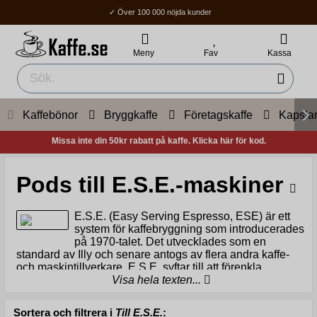
✓ Över 100 000 nöjda kunder
✓ Fri frakt över 400Kr
✓ Hemleverans / Ombud: 1-3 vardagar.
Meny
Fav
Kassa
Kaffebönor
Bryggkaffe
Företagskaffe
Kapsla
Missa inte din 50kr rabatt på kaffe. Klicka här för kod.
Pods till E.S.E.-maskiner
E.S.E. (Easy Serving Espresso, ESE) är ett
system för kaffebryggning som introducerades
på 1970-talet. Det utvecklades som en
standard av Illy och senare antogs av flera andra kaffe-
och maskintillverkare. E.S.E. syftar till att förenkla
processen för att brygga en kvalitets-espresso med en
Visa hela texten...
standardiserad metod.
Sortera och filtrera i
Till E.S.E.
:
E.S.E Pods