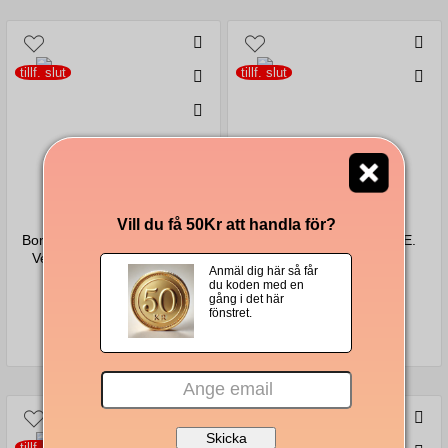
val för kaffeentusiaster som föredrar enkelhet och
mångsidighet.
tillf. slut
tillf. slut
Vill du få 50Kr att handla för?
från 2,60Kr/kapsel
från 2,70Kr/kapsel
Borbone E.S.E. Pods Miscela
Passalacqua Elmir E.S.E.
Verde Dek koffeinfria 100-
Pods 150-pack
Anmäl dig här så får
pack
du koden med en
gång i det här
fönstret.
283 Kr
425 Kr
tillf. slut
tillf. slut