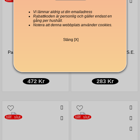
Vi lämnar aldrig ut din emailadress
Rabattkoden är personlig och gäller endast en
gång per hushåll.
Notera att denna webbplats använder cookies.
Stäng [X]
från 3,00Kr/kapsel
från 5,30Kr/kapsel
Passalacqua Manhoa E.S.E.
Passalacqua Habanera E.S.E.
Pods 150-pack
Pods 50-pack
472 Kr
283 Kr
tillf. slut
tillf. slut