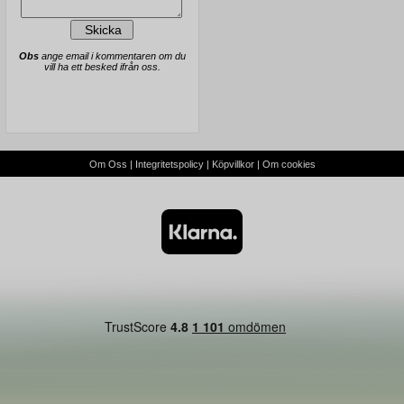
Obs
ange email i kommentaren om du
vill ha ett besked ifrån oss.
Om Oss
|
Integritetspolicy
|
Köpvillkor
|
Om cookies