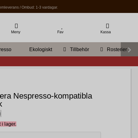
mleverans / Ombud: 1-3 vardagar.
Meny
Fav
Kassa
resso
Ekologiskt
Tillbehör
Rosterier
era Nespresso-kompatibla
k
g
 i lager.