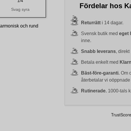
1/4
Fördelar hos Ka
Svag syra
Returrätt
i 14 dagar.
harmonisk och rund
Svensk butik med
eget 
inne.
Snabb leverans
, direkt
Betala enkelt med
Klar
Bäst-före-garanti.
Om du
återbetalar vi oöppnade
Rutinerade.
1000-tals k