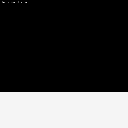
za.be
|
coffeeplaza.ie