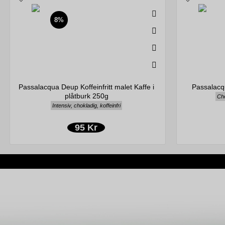
8%
Passalacqua Deup Koffeinfritt malet Kaffe i
Passalacq
plåtburk 250g
Cho
Intensiv, chokladig, koffeinfri
95 Kr