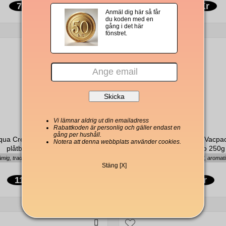
75 Kr
340 Kr
Anmäl dig här så får
du koden med en
gång i det här
fönstret.
Vi lämnar aldrig ut din emailadress
Rabattkoden är personlig och gäller endast en
gång per hushåll.
qua Cremador malet Kaffe i
Passalacqua Cremador Vacpac 
Notera att denna webbplats använder cookies.
plåtburk 250g
för Espresso 250g
mig, traditionell, aromatisk
Krämig, traditionell, aromat
Stäng [X]
113 Kr
94 Kr