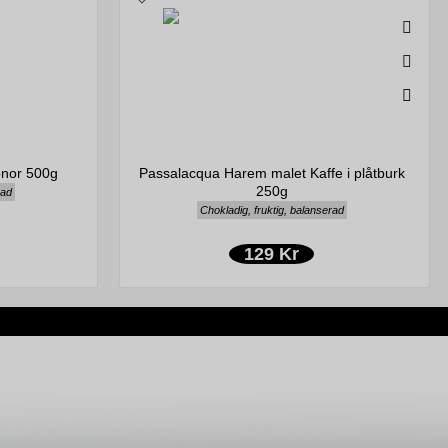
önor 500g
Passalacqua Harem malet Kaffe i plåtburk
250g
rad
Chokladig, fruktig, balanserad
129 Kr