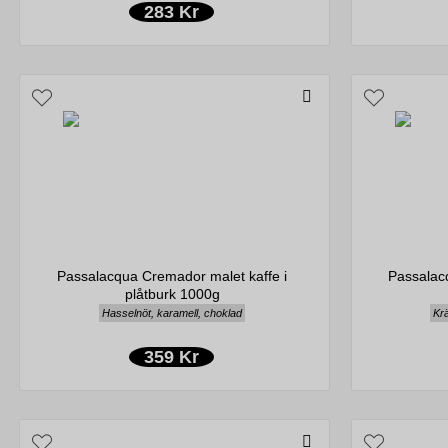
283 Kr
Passalacqua Cremador malet kaffe i
Passalac
plåtburk 1000g
Hasselnöt, karamell, choklad
Krä
359 Kr