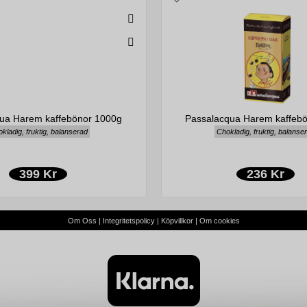
ua Harem kaffebönor 1000g
Passalacqua Harem kaffeb
kladig, fruktig, balanserad
Chokladig, fruktig, balanse
399 Kr
236 Kr
Om Oss
|
Integritetspolicy
|
Köpvillkor
|
Om cookies