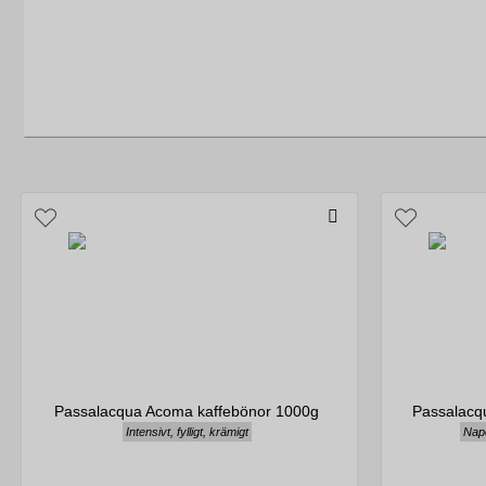
Passalacqua Acoma kaffebönor 1000g
Passalacq
Intensivt, fylligt, krämigt
Napo