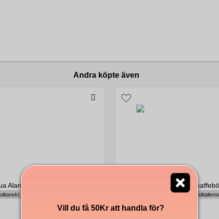
Andra köpte även
ua Alambra malet Kaffe 250g
Passalacqua Amabile kaffeb
litanskt, kraftigt, chokladigt
Krämigt, kraftfullt, syditaliensk
Vill du få 50Kr att handla för?