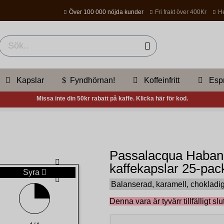
Över 100 000 nöjda kunder
Fri frakt över 400Kr
He
Kapslar
Fyndhörnan!
Koffeinfritt
Esp
Missa inte din 50kr rabatt på kaffe. Klicka här för kod.
Passalacqua Haban
kaffekapslar 25-pac
Syra
Balanserad, karamell, chokladi
Denna vara är tyvärr tillfälligt slut