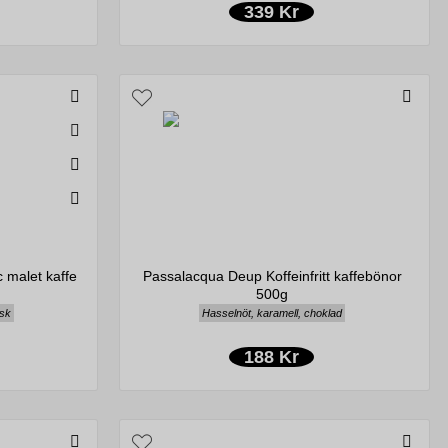
339 Kr
malet kaffe
Passalacqua Deup Koffeinfritt kaffebönor
500g
isk
Hasselnöt, karamell, choklad
188 Kr