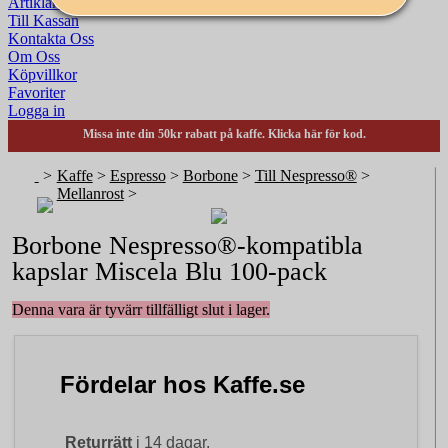
Artiklar & Nyheter
Till Kassan
Kontakta Oss
Om Oss
Köpvillkor
Favoriter
Logga in
Missa inte din 50kr rabatt på kaffe. Klicka här för kod.
>
Kaffe
>
Espresso
>
Borbone
>
Till Nespresso®
>
Mellanrost
>
Borbone Nespresso®-kompatibla
kapslar Miscela Blu 100-pack
Denna vara är tyvärr tillfälligt slut i lager.
Fördelar hos Kaffe.se
Returrätt
i 14 dagar.