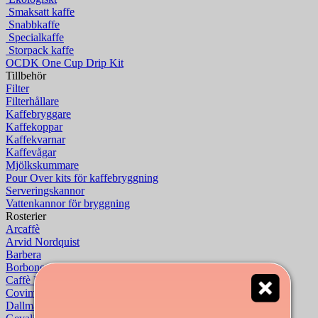
Smaksatt kaffe
Snabbkaffe
Specialkaffe
Storpack kaffe
OCDK One Cup Drip Kit
Tillbehör
Filter
Filterhållare
Kaffebryggare
Kaffekoppar
Kaffekvarnar
Kaffevågar
Mjölkskummare
Pour Over kits för kaffebryggning
Serveringskannor
Vattenkannor för bryggning
Rosterier
Arcaffè
Arvid Nordquist
Barbera
Borbone
Caffè Mauro
Covim
Dallmayr