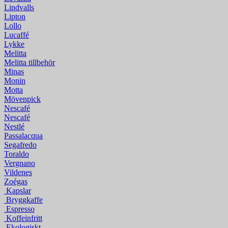
Lindvalls
Lipton
Lollo
Lucaffé
Lykke
Melitta
Melitta tillbehör
Minas
Monin
Motta
Mövenpick
Nescafé
Nescafé
Nestlé
Passalacqua
Segafredo
Toraldo
Vergnano
Vildenes
Zoégas
Kapslar
Bryggkaffe
Espresso
Koffeinfritt
Ekologiskt