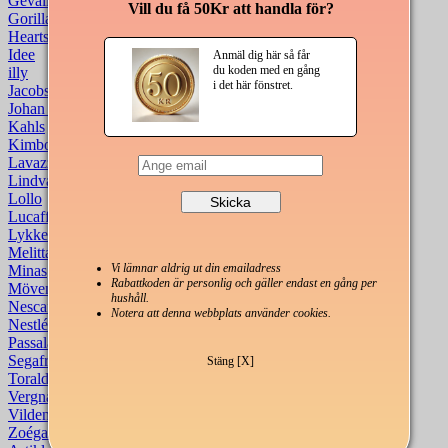
Gevalia
Vill du få 50Kr att handla för?
Gorilla
Hearts
Idee
Anmäl dig här så får
du koden med en gång
illy
i det här fönstret.
Jacobs Krönung
Johan & Nyström
Kahls
Kimbo
Lavazza
Lindvalls
Lollo
Lucaffé
Lykke
Melitta
Vi lämnar aldrig ut din emailadress
Minas
Rabattkoden är personlig och gäller endast en gång per
Mövenpick
hushåll.
Nescafé
Notera att denna webbplats använder cookies.
Nestlé
Passalacqua
Segafredo
Stäng [X]
Toraldo
Vergnano
Vildenes
Zoégas