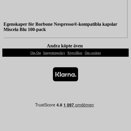
Egenskaper för Borbone Nespresso®-kompatibla kapslar
Miscela Blu 100-pack
Andra köpte även
Om Oss
|
Integritetspolicy
|
Köpvillkor
|
Om cookies