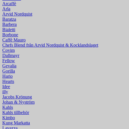
Arcaffè
Arla
Arvid Nordquist
Baratza
Barbera
Bialetti
Borbone
Caffè Mauro
Chefs Blend från Arvid Nordquist & Kocklandslaget
Covim
Dallmayr
Fellow
Gevalia
Gorilla
Hario
Hearts
Idee
illy
Jacobs Krönung
Johan & Nyström
Kahls
Kahls tillbehör
Kimbo
Kung Markatta
Lavazza