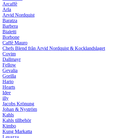
Arcaffè
Arla
Arvid Nordquist
Baratza
Barbera
Bialetti
Borbone
Caffè Mauro
Chefs Blend från Arvid Nordquist & Kocklandslaget
Covim
Dallmayr
Fellow
Gevalia
Gorilla
Hario
Hearts
Idee
illy
Jacobs Krönung
Johan & Nyström
Kahls
Kahls tillbehör
Kimbo
Kung Markatta
Lavazza