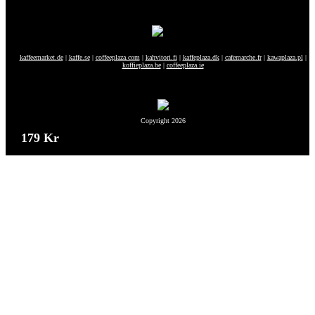
kaffeemarket.de
|
kaffe.se
|
coffeeplaza.com
|
kahvitori.fi
|
kaffeplaza.dk
|
cafemarche.fr
|
kawaplaza.pl
|
koffieplaza.be
|
coffeeplaza.ie
Copyright 2026
179 Kr
179 Kr
179 Kr
188 Kr
84 Kr
179 Kr
179 Kr