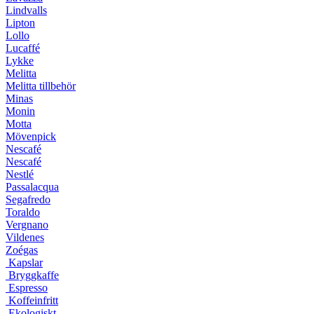
Lindvalls
Lipton
Lollo
Lucaffé
Lykke
Melitta
Melitta tillbehör
Minas
Monin
Motta
Mövenpick
Nescafé
Nescafé
Nestlé
Passalacqua
Segafredo
Toraldo
Vergnano
Vildenes
Zoégas
Kapslar
Bryggkaffe
Espresso
Koffeinfritt
Ekologiskt