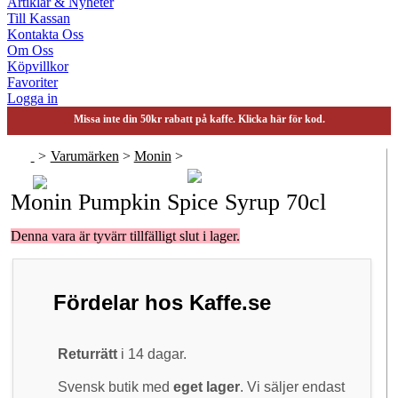
Artiklar & Nyheter
Till Kassan
Kontakta Oss
Om Oss
Köpvillkor
Favoriter
Logga in
Missa inte din 50kr rabatt på kaffe. Klicka här för kod.
>
Varumärken
>
Monin
>
Monin Pumpkin Spice Syrup 70cl
Denna vara är tyvärr tillfälligt slut i lager.
Fördelar hos Kaffe.se
Returrätt
i 14 dagar.
Svensk butik med
eget lager
. Vi säljer endast