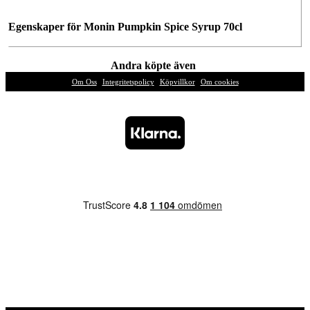
Egenskaper för Monin Pumpkin Spice Syrup 70cl
Andra köpte även
Om Oss
|
Integritetspolicy
|
Köpvillkor
|
Om cookies