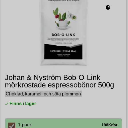
Johan & Nyström Bob-O-Link
mörkrostade espressobönor 500g
Choklad, karamell och söta plommon
Finns i lager
1-pack
198Kr/st