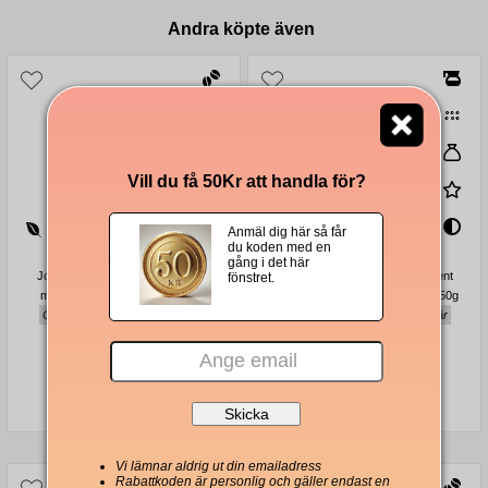
Andra köpte även
Vill du få 50Kr att handla för?
Anmäl dig här så får
du koden med en
gång i det här
Johan & Nyström Bold Statement
Johan & Nyström Bold Statement
fönstret.
mellanrostade kaffebönor 1000g
mellanrostat malet bryggkaffe 250g
Chokladig, sötmandel, röda bär
Chokladig, sötmandel, röda bär
321 Kr
131 Kr
Vi lämnar aldrig ut din emailadress
Rabattkoden är personlig och gäller endast en