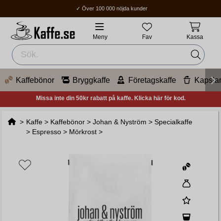
✓ Över 100 000 nöjda kunder
✓ Fri frakt över 400Kr
✓ Hemleverans / Ombud: 1-3 vardagar.
Meny
Fav
Kassa
Kaffebönor
Bryggkaffe
Företagskaffe
Kapsla
Missa inte din 50kr rabatt på kaffe. Klicka här för kod.
>
Kaffe
>
Kaffebönor
>
Johan & Nyström
>
Specialkaffe
>
Espresso
>
Mörkrost
>