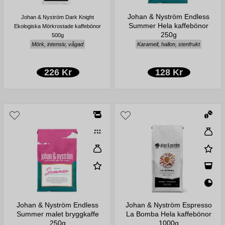
Johan & Nyström Endless
Johan & Nyström Dark Knight
Summer Hela kaffebönor
Ekologiska Mörkrostade kaffebönor
250g
500g
Mörk, intensiv, vågad
Karamell, hallon, stenfrukt
226 Kr
128 Kr
Johan & Nyström Endless
Johan & Nyström Espresso
Summer malet bryggkaffe
La Bomba Hela kaffebönor
250g
1000g