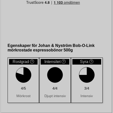
Egenskaper för Johan & Nyström Bob-O-Link
mörkrostade espressobönor 500g
Rostgrad
Intensitet
Syra
4/5
4/4
3/4
Mörkrost
Djupt intensiv
Intensiv