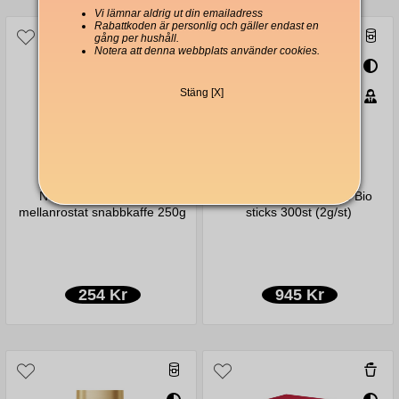
Vi lämnar aldrig ut din emailadress
Rabattkoden är personlig och gäller endast en
gång per hushåll.
Notera att denna webbplats använder cookies.
Stäng [X]
Nescafé Gold de Luxe
Nescafé Gold Organic Bio
mellanrostat snabbkaffe 250g
sticks 300st (2g/st)
254 Kr
945 Kr