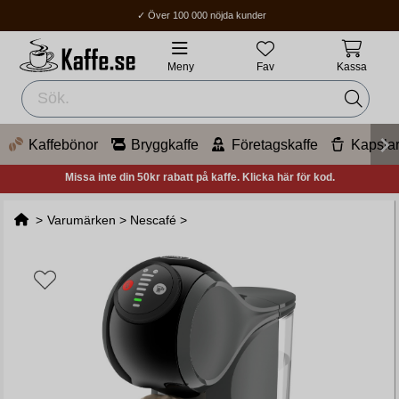
✓ Över 100 000 nöjda kunder
✓ Fri frakt över 400Kr
✓ Hemleverans / Ombud: 1-3 vardagar.
Meny
Fav
Kassa
Kaffebönor
Bryggkaffe
Företagskaffe
Kapsla
Missa inte din 50kr rabatt på kaffe. Klicka här för kod.
>
Varumärken
>
Nescafé
>