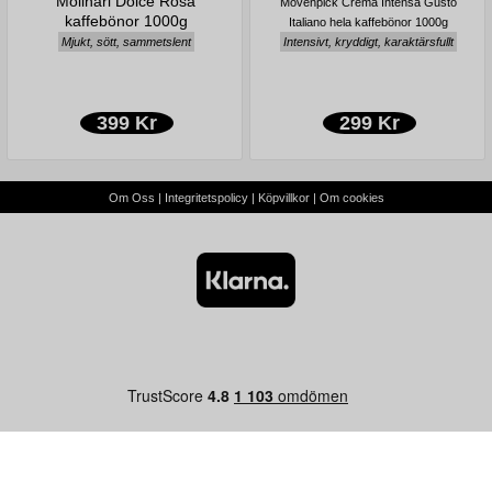
Molinari Dolce Rosa
Mövenpick Crema Intensa Gusto
kaffebönor 1000g
Italiano hela kaffebönor 1000g
Mjukt, sött, sammetslent
Intensivt, kryddigt, karaktärsfullt
399 Kr
299 Kr
Om Oss
|
Integritetspolicy
|
Köpvillkor
|
Om cookies