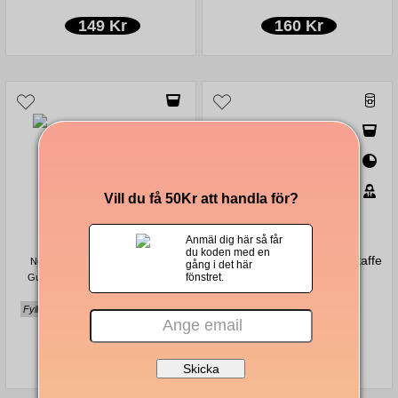
149 Kr
160 Kr
Vill du få 50Kr att handla för?
Anmäl dig här så får
du koden med en
Nescafé Espresso snabbkaffe
Nescafé Espresso Intenso Dolce
gång i det här
500g
fönstret.
Gusto-kompatibla kaffekapslar 30-
pack
Fyllig, sammetslen, nötig & chokladig
160 Kr
567 Kr