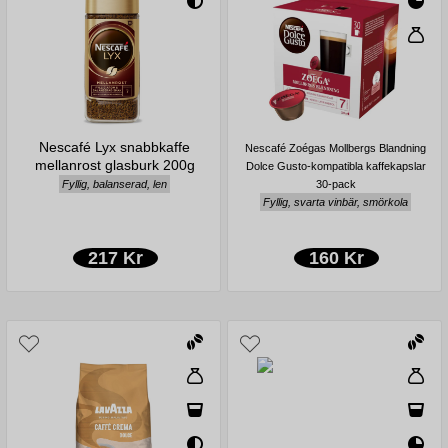
Nescafé Lyx snabbkaffe
Nescafé Zoégas Mollbergs Blandning
mellanrost glasburk 200g
Dolce Gusto-kompatibla kaffekapslar
Fyllig, balanserad, len
30-pack
Fyllig, svarta vinbär, smörkola
217 Kr
160 Kr