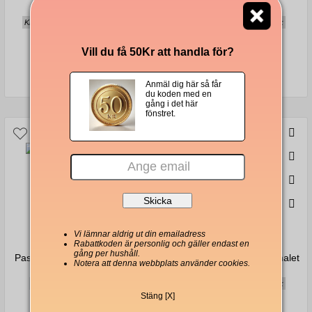
kaffebönor 1000g
kaffebönor 1000g
Krämigt, kraftfullt, syditaliensk stil
Krämig, traditionell, aromatisk
Vill du få 50Kr att handla för?
340 Kr
339 Kr
Anmäl dig här så får
du koden med en
gång i det här
fönstret.
Vi lämnar aldrig ut din emailadress
Rabattkoden är personlig och gäller endast en
gång per hushåll.
Passalacqua Cremador malet
Passalacqua Cremador malet
Notera att denna webbplats använder cookies.
kaffe i plåtburk 1000g
Kaffe i plåtburk 250g
Hasselnöt, karamell, choklad
Krämig, traditionell, aromatisk
Stäng [X]