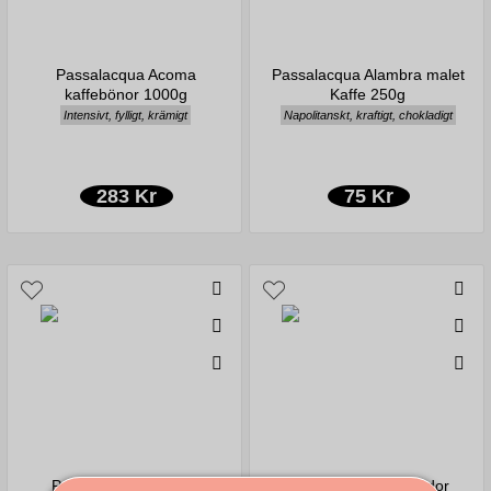
Passalacqua Acoma
Passalacqua Alambra malet
kaffebönor 1000g
Kaffe 250g
Intensivt, fylligt, krämigt
Napolitanskt, kraftigt, chokladigt
283 Kr
75 Kr
Passalacqua Amabile
Passalacqua Cremador