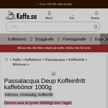
✓ Över 100 000 nöjda kunder
✓ Fri frakt över 400Kr
✓ Hemleverans / Ombud: 1-3 vardagar.
Meny
Fav
Kassa
Kaffebönor
Bryggkaffe
Företagskaffe
Kapsla
Missa inte din 50kr rabatt på kaffe. Klicka här för kod.
>
Kaffe
>
Kaffebönor
>
Passalacqua
>
Koffeinfritt
>
Mörkrost
>
Passalacqua Deup Koffeinfritt
kaffebönor 1000g
Intensiv, chokladig, koffeinfri
Denna vara är tyvärr tillfälligt slut i lager.