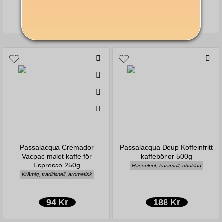
359 Kr
113 Kr
Passalacqua Cremador
Passalacqua Deup Koffeinfritt
Vacpac malet kaffe för
kaffebönor 500g
Espresso 250g
Hasselnöt, karamell, choklad
Krämig, traditionell, aromatisk
94 Kr
188 Kr