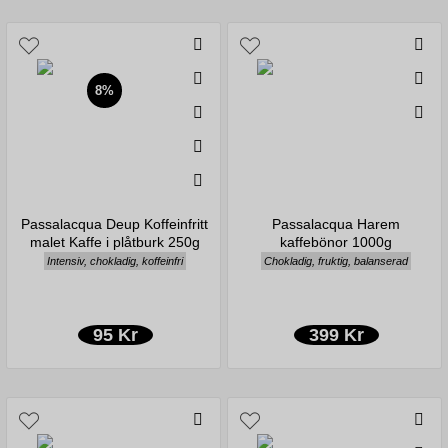
8%
Passalacqua Deup Koffeinfritt
Passalacqua Harem
malet Kaffe i plåtburk 250g
kaffebönor 1000g
Intensiv, chokladig, koffeinfri
Chokladig, fruktig, balanserad
95 Kr
399 Kr