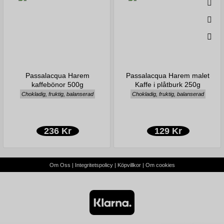
Passalacqua Harem
Passalacqua Harem malet
kaffebönor 500g
Kaffe i plåtburk 250g
Chokladig, fruktig, balanserad
Chokladig, fruktig, balanserad
236 Kr
129 Kr
Om Oss
|
Integritetspolicy
|
Köpvillkor
|
Om cookies