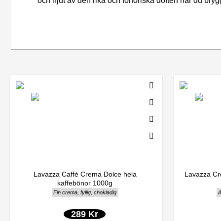
och njut av den rika och förföriska doften när du brygg
Lavazza Caffè Crema Dolce hela
Lavazza Cr
kaffebönor 1000g
Fin crema, fyllig, chokladig
A
289 Kr