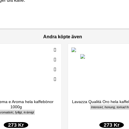
er ditt kaffe.
Andra köpte även
ema e Aroma hela kaffebönor
Lavazza Qualità Oro hela kaff
1000g
Intensivt, honung, torkad fr
romatiskt, fylligt, krämigt
273 Kr
273 Kr