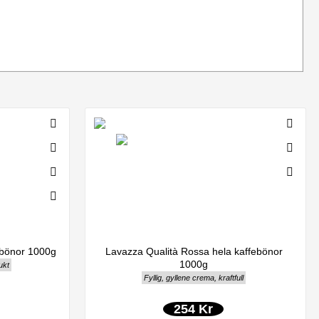
ebönor 1000g
Lavazza Qualità Rossa hela kaffebönor
1000g
ukt
Fyllig, gyllene crema, kraftfull
254 Kr