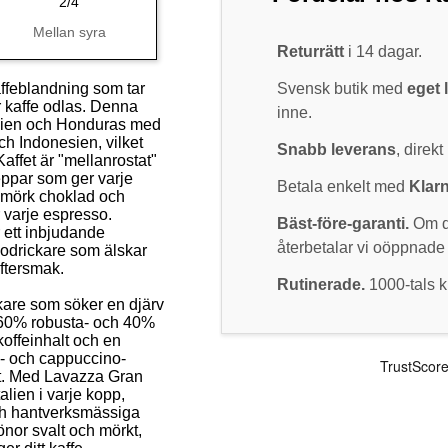
2/4
Mellan syra
Returrätt
i 14 dagar.
Svensk butik med
eget 
affeblandning som tar
 kaffe odlas. Denna
inne.
ilien och Honduras med
h Indonesien, vilket
Snabb leverans
, direkt
affet är "mellanrostat"
eppar som ger varje
Betala enkelt med
Klar
v mörk choklad och
r varje espresso.
Bäst-före-garanti.
Om du
 ett inbjudande
återbetalar vi oöppnade
sodrickare som älskar
ftersmak.
Rutinerade.
1000-tals k
kare som söker en djärv
 60% robusta- och 40%
koffeinhalt och en
o- och cappuccino-
et. Med Lavazza Gran
alien i varje kopp,
och hantverksmässiga
önor svalt och mörkt,