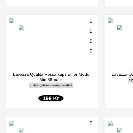
Lavazza Qualità Rossa kapslar för Modo
Lavazza Qu
Mio 36-pack
Fyl
Fyllig, gyllene crema, kraftfull
199 Kr