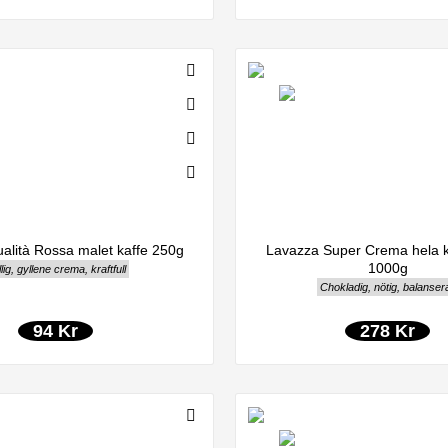
alità Rossa malet kaffe 250g
Lavazza Super Crema hela k
1000g
lig, gyllene crema, kraftfull
Chokladig, nötig, balanser
94 Kr
278 Kr