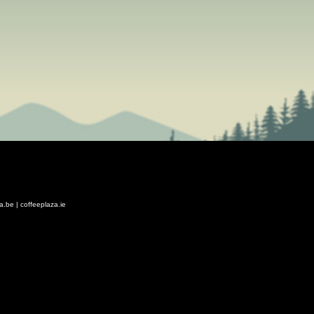
za.be
|
coffeeplaza.ie