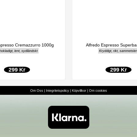
Espresso Cremazzurro 1000g
Alfredo Espresso Superba
okladigt, lent, sydländskt
Kryddigt, rikt, sammetslen
299 Kr
299 Kr
Om Oss
|
Integritetspolicy
|
Köpvillkor
|
Om cookies