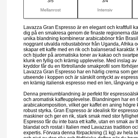
3/5
3/4
Mellanrost
Intensiv
Lavazza Gran Espresso är en elegant och kraftfull k
dig på en smakresa genom de finaste regionerna där
unika blandning kombinerar arabicabönor från Bras
noggrant utvalda robustabönor från Uganda, Afrika oc
skapar ett kaffe med en rik och balanserad karaktär. K
och bjuder på aromatiska toner av kakao och svartp
klunk en fyllig och krämig upplevelse. Med inslag a
kryddor får du en förtrollande smakprofil som förhöje
Lavazza Gran Espresso har en härlig crema som ger
utseende i koppen och är särskilt omtyckt av espres
en krämig italiensk espresso med en len, långvarig e
Denna premiumblandning är perfekt för espressoäls
och aromatisk kaffeupplevelse. Blandningen har en
arabicakomposition, vilket ger kaffet en aning högre 
robust styrka. Gran Espresso är idealisk för espress
maskiner och ger en rik, stark smak med stor fylligh
Espresso får du inte bara ett kaffe, utan en smak av It
blandat och rostat i Italien med Lavazzas tradition 
expertis. Förvara denna förpackning (1 kg) av hela b