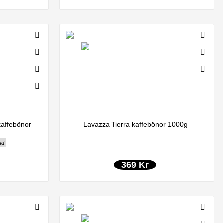
affebönor
Lavazza Tierra kaffebönor 1000g
ad
369 Kr