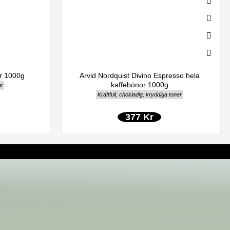
r 1000g
Arvid Nordquist Divino Espresso hela
kaffebönor 1000g
t
Kraftfull, chokladig, kryddiga toner
377 Kr