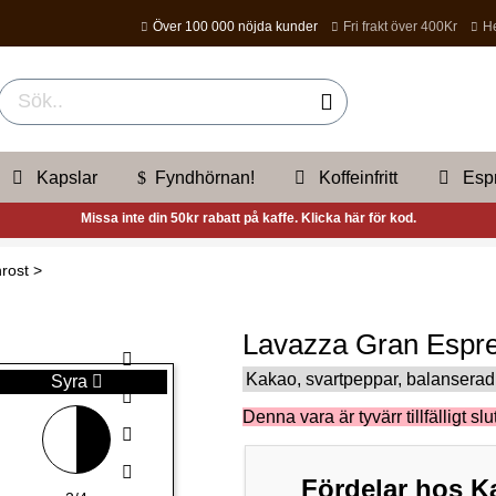
Över 100 000 nöjda kunder
Fri frakt över 400Kr
He
Kapslar
Fyndhörnan!
Koffeinfritt
Esp
Missa inte din 50kr rabatt på kaffe. Klicka här för kod.
rost
>
Lavazza Gran Espre
Kakao, svartpeppar, balanserad
Syra
Denna vara är tyvärr tillfälligt slut
Fördelar hos Ka