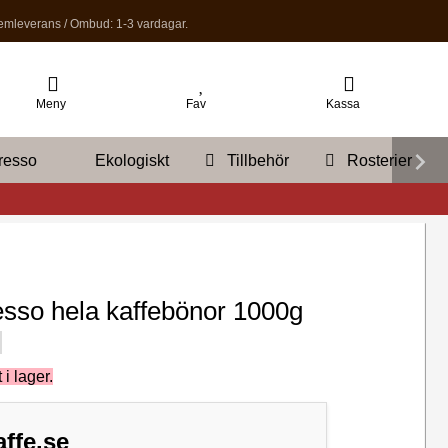
mleverans / Ombud: 1-3 vardagar.
Meny
Fav
Kassa
resso
Ekologiskt
Tillbehör
Rosterier
sso hela kaffebönor 1000g
 i lager.
ffe.se