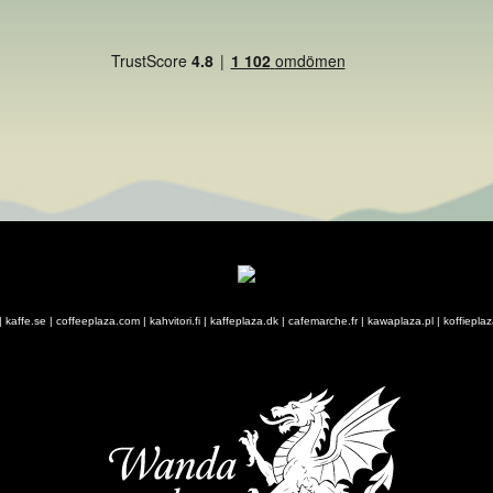
|
kaffe.se
|
coffeeplaza.com
|
kahvitori.fi
|
kaffeplaza.dk
|
cafemarche.fr
|
kawaplaza.pl
|
koffiepla