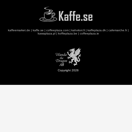
kaffeemarket.de
|
kaffe.se
|
coffeeplaza.com
|
kahvitori.fi
|
kaffeplaza.dk
|
cafemarche.fr
|
kawaplaza.pl
|
koffieplaza.be
|
coffeeplaza.ie
Copyright 2026