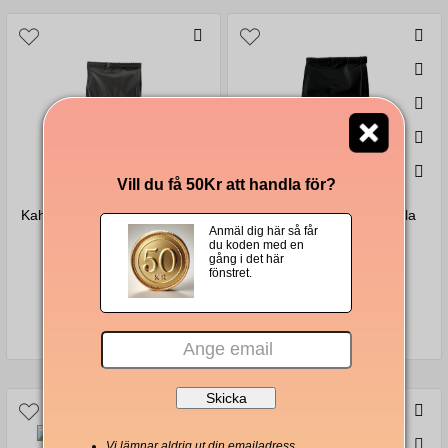
Vill du få 50Kr att handla för?
Kahls Banana smaksatt malet
Kahls Brazil Cerrado hela
Anmäl dig här så får
Bryggkaffe 200g
bönor 250g
du koden med en
Choklad, valnöt, citrusskal
gång i det här
fönstret.
199 Kr
129 Kr
Vi lämnar aldrig ut din emailadress