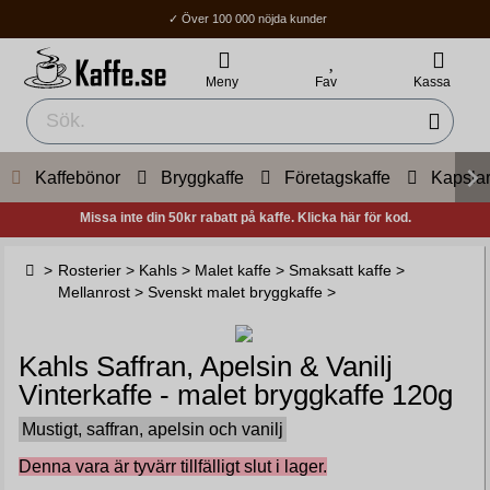
✓ Över 100 000 nöjda kunder
✓ Fri frakt över 400Kr
✓ Hemleverans / Ombud: 1-3 vardagar.
Meny
Fav
Kassa
Kaffebönor
Bryggkaffe
Företagskaffe
Kapsla
Missa inte din 50kr rabatt på kaffe. Klicka här för kod.
>
Rosterier
>
Kahls
>
Malet kaffe
>
Smaksatt kaffe
>
Mellanrost
>
Svenskt malet bryggkaffe
>
Kahls Saffran, Apelsin & Vanilj
Vinterkaffe - malet bryggkaffe 120g
Mustigt, saffran, apelsin och vanilj
Denna vara är tyvärr tillfälligt slut i lager.