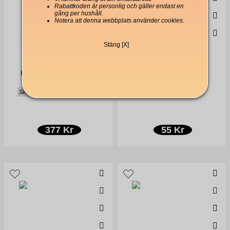
Rabattkoden är personlig och gäller endast en
gång per hushåll.
Notera att denna webbplats använder cookies.
Stäng [X]
Kahls Caffè Divino Hela
Kahls Choklad malet
kaffebönor 1000g
Bryggkaffe 100g
Sirap, citrustoner, kardemumma
Chokladig, fyllig, mjuk
377 Kr
55 Kr