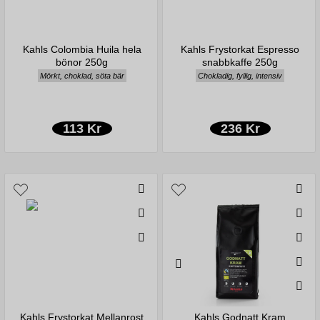
Kahls Colombia Huila hela
Kahls Frystorkat Espresso
bönor 250g
snabbkaffe 250g
Mörkt, choklad, söta bär
Chokladig, fyllig, intensiv
113 Kr
236 Kr
Kahls Frystorkat Mellanrost
Kahls Godnatt Kram