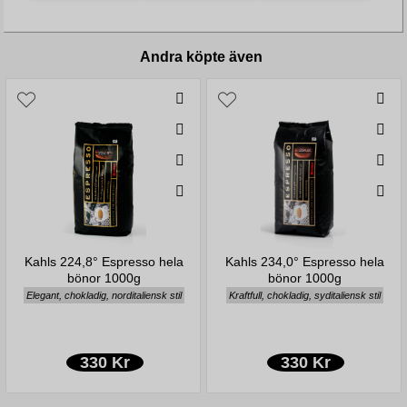
Andra köpte även
Kahls 224,8° Espresso hela
Kahls 234,0° Espresso hela
bönor 1000g
bönor 1000g
Elegant, chokladig, norditaliensk stil
Kraftfull, chokladig, syditaliensk stil
330 Kr
330 Kr