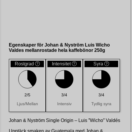
Egenskaper för Johan & Nyström Luis Wicho
Valdes mellanrostade hela kaffebönor 250g
Rostgrad
Intensitet
Syra
2/5
3/4
3/4
Ljus/Mellan
Intensiv
Tydlig syra
Johan & Nyström Single Origin – Luis ”Wicho” Valdés
Upptäck smaken av Guatemala med Johan &