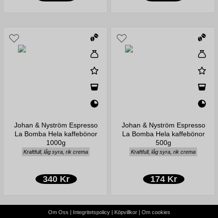
Johan & Nyström Espresso
Johan & Nyström Espresso
La Bomba Hela kaffebönor
La Bomba Hela kaffebönor
1000g
500g
Kraftfull, låg syra, rik crema
Kraftfull, låg syra, rik crema
340 Kr
174 Kr
Om Oss
|
Integritetspolicy
|
Köpvillkor
|
Om cookies