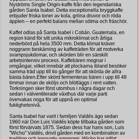
Nyströms Single Origin-kaffe från den legendariska
gården Santa Isabel. Detta exceptionella bryggkaffe
erbjuder friska toner av kola, gröna druvor och röda
äpplen – en perfekt balans mellan sötma och fräschör.
Kaffet odlas på Santa Isabel i Cobán, Guatemala, en
region känd för sitt unika mikroklimat och årliga
nederbörd på hela 3500 mm. Detta klimat kräver
noggrann beskärning av kaffeträden för att motverka
svampsjukdomar, och skörden blir en särskilt
arbetsintensiv process. Kaffebären mognar i
omgångar, vilket innebär att plockarna ibland besöker
samma träd upp till tio gånger för att skörda de allra
bästa bären.Efter skörd fermenteras bären i upp till 48
timmar innan de sköljs och blötläggs i rent vatten.
Torkningen sker först utomhus i några dagar och
sedan i välventilerade växthus där varje parti
övervakas noga för att uppnå en optimal
fuktighetsnivå.
Santa Isabel har varit i familjen Valdés ägo sedan
1960 när Don Luis Valdés köpte tillbaka gården som
först förvärvats 1875. Sedan dess har hans son, Luis
”Wicho” Valdés, drivit gården med en kombination av
tradition och innovativ agronomi. Wicho har infört