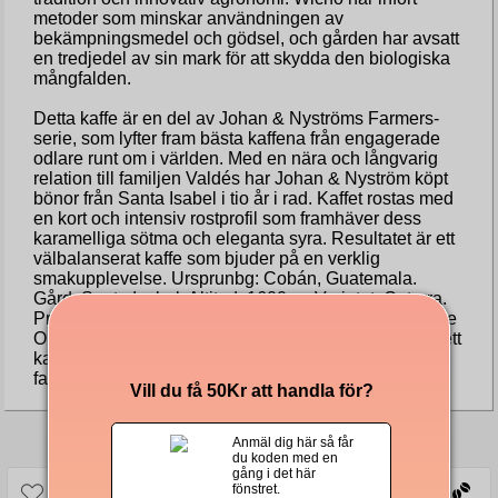
metoder som minskar användningen av
bekämpningsmedel och gödsel, och gården har avsatt
en tredjedel av sin mark för att skydda den biologiska
mångfalden.
Detta kaffe är en del av Johan & Nyströms Farmers-
serie, som lyfter fram bästa kaffena från engagerade
odlare runt om i världen. Med en nära och långvarig
relation till familjen Valdés har Johan & Nyström köpt
bönor från Santa Isabel i tio år i rad. Kaffet rostas med
en kort och intensiv rostprofil som framhäver dess
karamelliga sötma och eleganta syra. Resultatet är ett
välbalanserat kaffe som bjuder på en verklig
smakupplevelse. Ursprunbg: Cobán, Guatemala.
Gård: Santa Isabel. Altitud: 1600 m. Varietet: Caturra.
Processmetod: Tvättat. Med Johan & Nyströms Single
Origin Luis ”Wicho” Valdés i koppen får du inte bara ett
kaffe med exceptionell smak – du stödjer också en
familj som brinner för kvalitet, hållbarhet och tradition.
Vill du få 50Kr att handla för?
Andra köpte även
Anmäl dig här så får
du koden med en
gång i det här
fönstret.