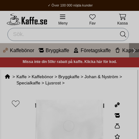
✓ Över 100 000 nöjda kunder
✓ Fri frakt över 400Kr
✓ Hemleverans / Ombud: 1-3 vardagar.
Meny
Fav
Kassa
Kaffebönor
Bryggkaffe
Företagskaffe
Kapsla
Missa inte din 50kr rabatt på kaffe. Klicka här för kod.
>
Kaffe
>
Kaffebönor
>
Bryggkaffe
>
Johan & Nyström
>
Specialkaffe
>
Ljusrost
>