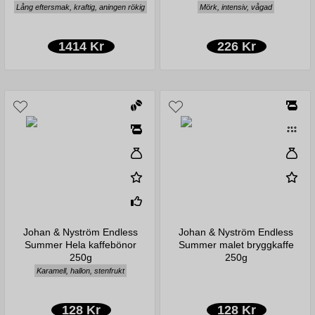
Lång eftersmak, kraftig, aningen rökig
Mörk, intensiv, vågad
1414 Kr
226 Kr
Johan & Nyström Endless
Johan & Nyström Endless
Summer Hela kaffebönor
Summer malet bryggkaffe
250g
250g
Karamell, hallon, stenfrukt
128 Kr
128 Kr