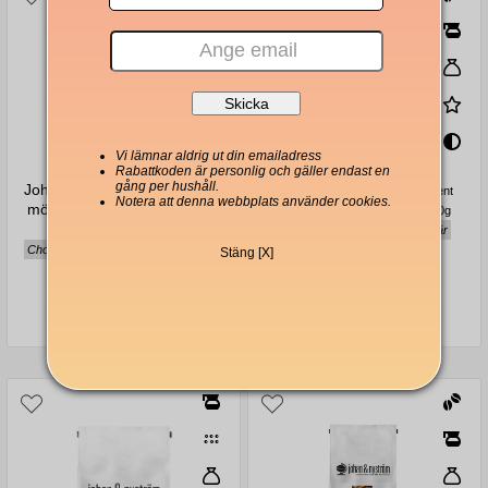
Vi lämnar aldrig ut din emailadress
Rabattkoden är personlig och gäller endast en
gång per hushåll.
Johan & Nyström Bob-O-Link
Johan & Nyström Bold Statement
Notera att denna webbplats använder cookies.
mörkrostade espressobönor
mellanrostade kaffebönor 1000g
500g
Chokladig, sötmandel, röda bär
Choklad, karamell och söta plommon
Stäng [X]
198 Kr
321 Kr