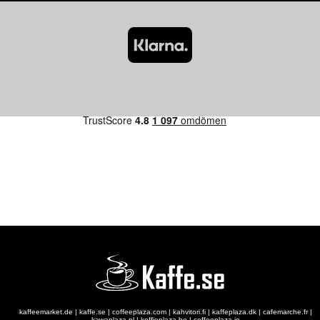
kaffeemarket.de
|
kaffe.se
|
coffeeplaza.com
|
kahvitori.fi
|
kaffeplaza.dk
|
cafemarche.fr
|
kawaplaza.pl
|
koffieplaza.be
|
coffeeplaza.ie