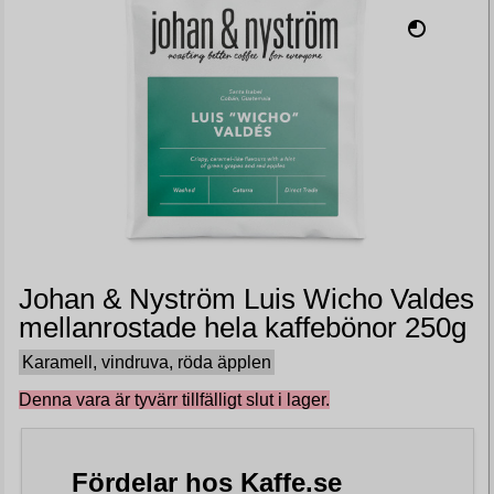
Johan & Nyström Luis Wicho Valdes
mellanrostade hela kaffebönor 250g
Karamell, vindruva, röda äpplen
Denna vara är tyvärr tillfälligt slut i lager.
Fördelar hos Kaffe.se