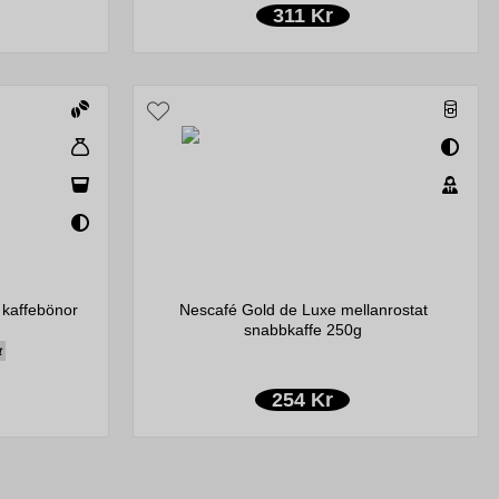
311 Kr
kaffebönor
Nescafé Gold de Luxe mellanrostat
snabbkaffe 250g
t
254 Kr