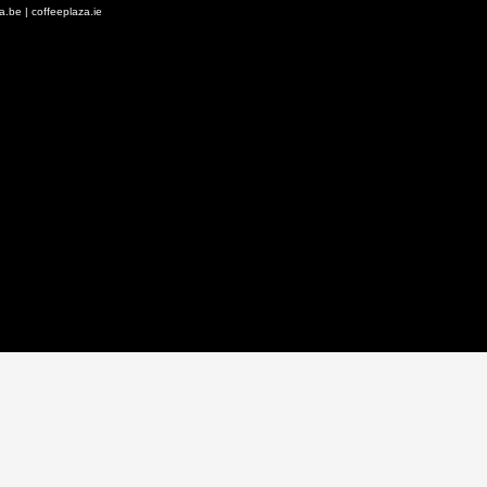
za.be
|
coffeeplaza.ie