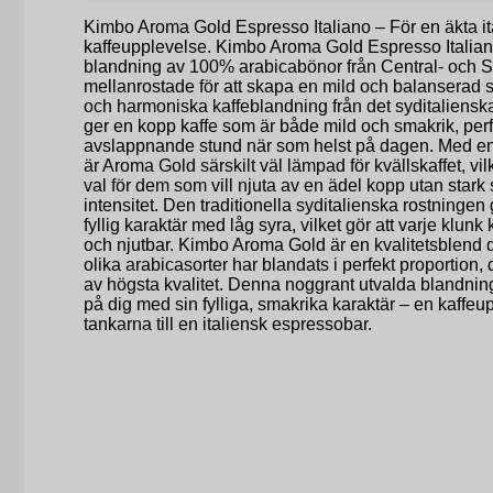
Kimbo Aroma Gold Espresso Italiano – För en äkta it
kaffeupplevelse. Kimbo Aroma Gold Espresso Italian
blandning av 100% arabicabönor från Central- och 
mellanrostade för att skapa en mild och balanserad 
och harmoniska kaffeblandning från det syditalienska
ger en kopp kaffe som är både mild och smakrik, perf
avslappnande stund när som helst på dagen. Med en 
är Aroma Gold särskilt väl lämpad för kvällskaffet, vilke
val för dem som vill njuta av en ädel kopp utan stark 
intensitet. Den traditionella syditalienska rostningen
fyllig karaktär med låg syra, vilket gör att varje klu
och njutbar. Kimbo Aroma Gold är en kvalitetsblend d
olika arabicasorter har blandats i perfekt proportion, 
av högsta kvalitet. Denna noggrant utvalda blandni
på dig med sin fylliga, smakrika karaktär – en kaffeu
tankarna till en italiensk espressobar.