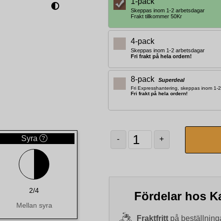
1-pack
Skeppas inom 1-2 arbetsdagar
Frakt tillkommer 50Kr
4-pack
Skeppas inom 1-2 arbetsdagar
Fri frakt på hela ordern!
8-pack
Superdeal
Fri Expresshantering, skeppas inom 1-
Fri frakt på hela ordern!
Syra
-
+
2/4
Fördelar hos Ka
Mellan syra
Fraktfritt
på beställninga