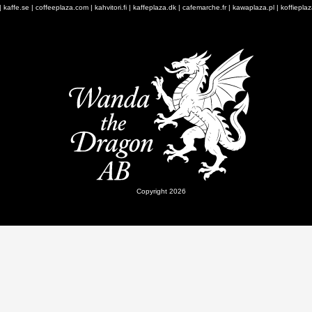
|
kaffe.se
|
coffeeplaza.com
|
kahvitori.fi
|
kaffeplaza.dk
|
cafemarche.fr
|
kawaplaza.pl
|
koffiepla
Copyright 2026