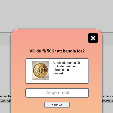
Andra köpte även
Vill du få 50Kr att handla för?
Anmäl dig här så får
du koden med en
gång i det här
fönstret.
enso hela kaffebönor 1000g
Kimbo Premium hela kaffeb
Fyllig, hasselnöt, intensiv
Mörk choklad, maltkaraktär, k