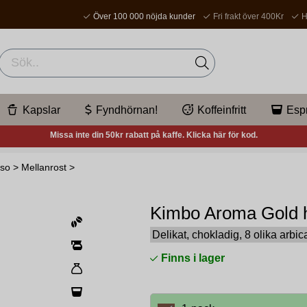
Över 100 000 nöjda kunder
Fri frakt över 400Kr
H
Kapslar
Fyndhörnan!
Koffeinfritt
Esp
Missa inte din 50kr rabatt på kaffe. Klicka här för kod.
sso
>
Mellanrost
>
Kimbo Aroma Gold h
Delikat, chokladig, 8 olika arbic
Finns i lager