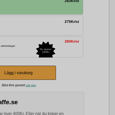
283Kr/st
275Kr/st
260Kr/st
2 arbetsdagar
Du sparar
184Kr
Bäst-före garanti
Läs mer
ffe.se
r över 400Kr. Eller när du köper en