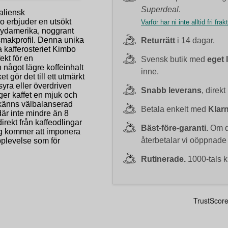
Superdeal
.
aliensk
o erbjuder en utsökt
Varför har ni inte alltid fri frak
Sydamerika, noggrant
smakprofil. Denna unika
Returrätt
i 14 dagar.
 kafferosteriet Kimbo
ekt för en
Svensk butik med
eget 
något lägre koffeinhalt
inne.
t gör det till ett utmärkt
syra eller överdriven
Snabb leverans
, direkt
 ger kaffet en mjuk och
nk känns välbalanserad
Betala enkelt med
Klar
är inte mindre än 8
direkt från kaffeodlingar
Bäst-före-garanti.
Om du
ng kommer att imponera
återbetalar vi oöppnade
pplevelse som för
Rutinerade.
1000-tals k