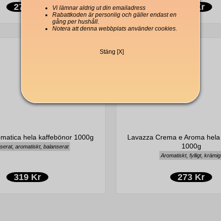
279 Kr
311 Kr
Vi lämnar aldrig ut din emailadress
Rabattkoden är personlig och gäller endast en
gång per hushåll.
Notera att denna webbplats använder cookies.
Stäng [X]
matica hela kaffebönor 1000g
Lavazza Crema e Aroma hela 
1000g
erat, aromatiskt, balanserat
Aromatiskt, fylligt, krämig
319 Kr
273 Kr