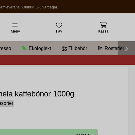
emleverans / Ombud: 1-3 vardagar.
Meny
Fav
Kassa
resso
Ekologiskt
Tillbehör
Rosterier
ela kaffebönor 1000g
asorter