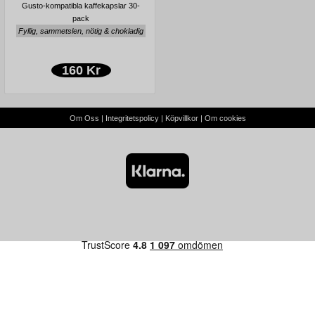
Gusto-kompatibla kaffekapslar 30-
pack
Fyllig, sammetslen, nötig & chokladig
160 Kr
Om Oss
|
Integritetspolicy
|
Köpvillkor
|
Om cookies