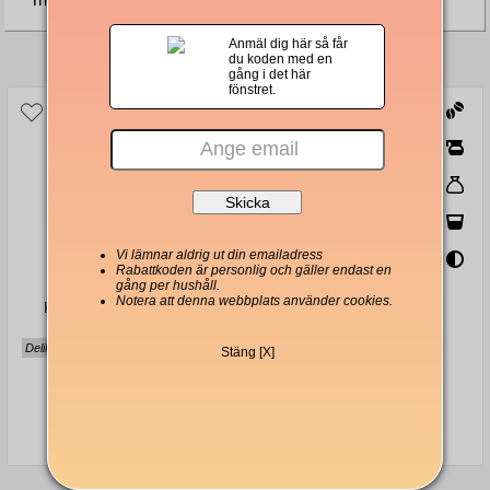
Anmäl dig här så får
Andra köpte även
du koden med en
gång i det här
fönstret.
Vi lämnar aldrig ut din emailadress
Rabattkoden är personlig och gäller endast en
gång per hushåll.
Notera att denna webbplats använder cookies.
Kimbo Aroma Gold hela
Kimbo Intenso hela
kaffebönor 1000g
kaffebönor 1000g
Delikat, chokladig, 8 olika arbicasorter
Fyllig, hasselnöt, intensiv
Stäng [X]
283 Kr
279 Kr