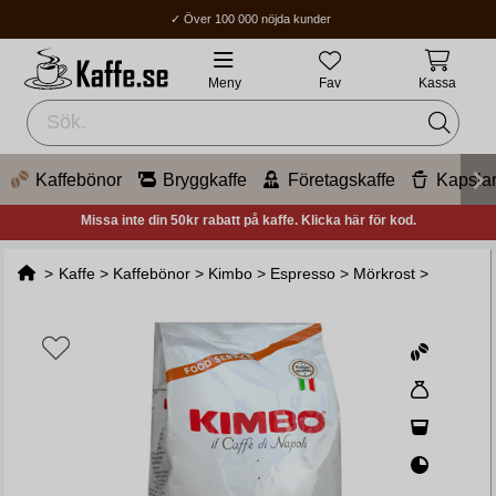
✓ Över 100 000 nöjda kunder
✓ Fri frakt över 400Kr
✓ Hemleverans / Ombud: 1-3 vardagar.
Meny
Fav
Kassa
Kaffebönor
Bryggkaffe
Företagskaffe
Kapsla
Missa inte din 50kr rabatt på kaffe. Klicka här för kod.
>
Kaffe
>
Kaffebönor
>
Kimbo
>
Espresso
>
Mörkrost
>