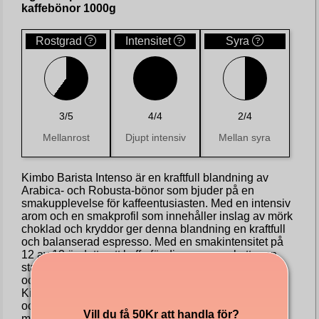
kaffebönor 1000g
Rostgrad
Intensitet
Syra
3/5
4/4
2/4
Mellanrost
Djupt intensiv
Mellan syra
Kimbo Barista Intenso är en kraftfull blandning av
Arabica- och Robusta-bönor som bjuder på en
smakupplevelse för kaffeentusiasten. Med en intensiv
arom och en smakprofil som innehåller inslag av mörk
choklad och kryddor ger denna blandning en kraftfull
och balanserad espresso. Med en smakintensitet på
12 av 13 är detta ett kaffe för dig som uppskattar en
stark italiensk espresso med en touch av bittra toner
och djup karaktär. Den rika smaken och aromen gör
Kimbo Barista Intenso till ett utmärkt val för espresso
och Americano, och är även en favorit som
Vill du få 50Kr att handla för?
morgonkaffe tack vare sin fylliga och smakrika profil.