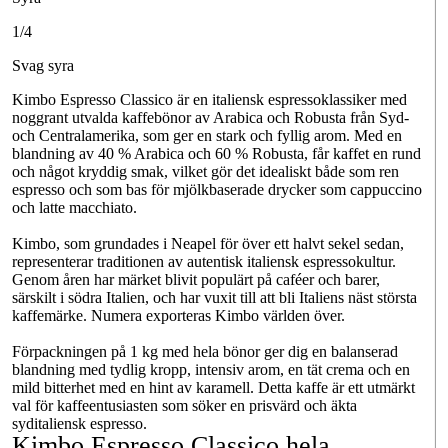
1/4
Svag syra
Kimbo Espresso Classico är en italiensk espressoklassiker med
noggrant utvalda kaffebönor av Arabica och Robusta från Syd-
och Centralamerika, som ger en stark och fyllig arom. Med en
blandning av 40 % Arabica och 60 % Robusta, får kaffet en rund
och något kryddig smak, vilket gör det idealiskt både som ren
espresso och som bas för mjölkbaserade drycker som cappuccino
och latte macchiato.
Kimbo, som grundades i Neapel för över ett halvt sekel sedan,
representerar traditionen av autentisk italiensk espressokultur.
Genom åren har märket blivit populärt på caféer och barer,
särskilt i södra Italien, och har vuxit till att bli Italiens näst största
kaffemärke. Numera exporteras Kimbo världen över.
Förpackningen på 1 kg med hela bönor ger dig en balanserad
blandning med tydlig kropp, intensiv arom, en tät crema och en
mild bitterhet med en hint av karamell. Detta kaffe är ett utmärkt
val för kaffeentusiasten som söker en prisvärd och äkta
syditaliensk espresso.
Kimbo Espresso Classico hela