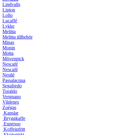
Lindvalls
Lipton
Lollo
Lucaffé
Lykke
Melitta
Melitta tillbehör
Minas
Monin
Motta
Mövenpick
Nescafé
Nescafé
Nestlé
Passalacqua
Segafredo
Toraldo
Vergnano
Vildenes
Zoégas
Kapslar
Bryggkaffe
Espresso
Koffeinfritt
Ekologiskt