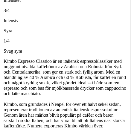
Intensitet
3/4
Intensiv
Syra
1/4
Svag syra
Kimbo Espresso Classico är en italiensk espressoklassiker med
noggrant utvalda kaffebönor av Arabica och Robusta från Syd-
och Centralamerika, som ger en stark och fyllig arom. Med en
blandning av 40 % Arabica och 60 % Robusta, får kaffet en rund
och något kryddig smak, vilket gör det idealiskt både som ren
espresso och som bas för mjölkbaserade drycker som cappuccino
och latte macchiato.
Kimbo, som grundades i Neapel för över ett halvt sekel sedan,
representerar traditionen av autentisk italiensk espressokultur.
Genom åren har märket blivit populärt på caféer och barer,
särskilt i södra Italien, och har vuxit till att bli Italiens näst största
kaffemärke. Numera exporteras Kimbo världen över.