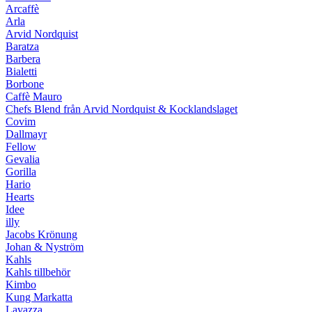
Arcaffè
Arla
Arvid Nordquist
Baratza
Barbera
Bialetti
Borbone
Caffè Mauro
Chefs Blend från Arvid Nordquist & Kocklandslaget
Covim
Dallmayr
Fellow
Gevalia
Gorilla
Hario
Hearts
Idee
illy
Jacobs Krönung
Johan & Nyström
Kahls
Kahls tillbehör
Kimbo
Kung Markatta
Lavazza