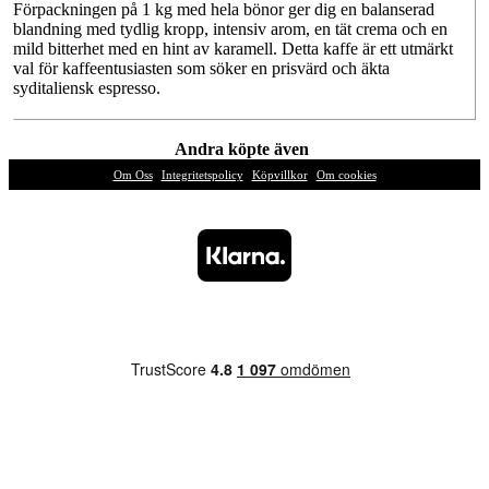
Förpackningen på 1 kg med hela bönor ger dig en balanserad
blandning med tydlig kropp, intensiv arom, en tät crema och en
mild bitterhet med en hint av karamell. Detta kaffe är ett utmärkt
val för kaffeentusiasten som söker en prisvärd och äkta
syditaliensk espresso.
Andra köpte även
Om Oss
|
Integritetspolicy
|
Köpvillkor
|
Om cookies