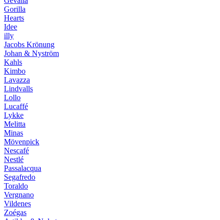
Gevalia
Gorilla
Hearts
Idee
illy
Jacobs Krönung
Johan & Nyström
Kahls
Kimbo
Lavazza
Lindvalls
Lollo
Lucaffé
Lykke
Melitta
Minas
Mövenpick
Nescafé
Nestlé
Passalacqua
Segafredo
Toraldo
Vergnano
Vildenes
Zoégas