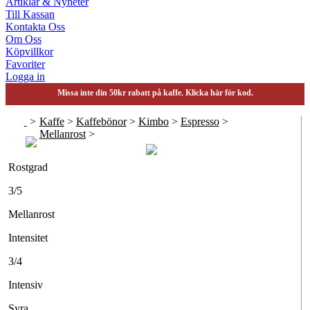
Artiklar & Nyheter
Till Kassan
Kontakta Oss
Om Oss
Köpvillkor
Favoriter
Logga in
Missa inte din 50kr rabatt på kaffe. Klicka här för kod.
>
Kaffe
>
Kaffebönor
>
Kimbo
>
Espresso
>
Mellanrost
>
Rostgrad
3/5
Mellanrost
Intensitet
3/4
Intensiv
Syra