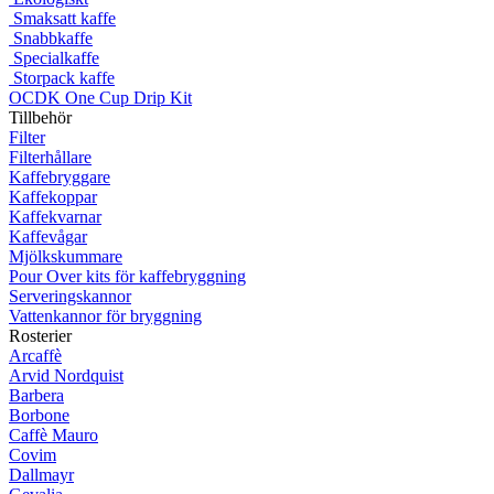
Smaksatt kaffe
Snabbkaffe
Specialkaffe
Storpack kaffe
OCDK One Cup Drip Kit
Tillbehör
Filter
Filterhållare
Kaffebryggare
Kaffekoppar
Kaffekvarnar
Kaffevågar
Mjölkskummare
Pour Over kits för kaffebryggning
Serveringskannor
Vattenkannor för bryggning
Rosterier
Arcaffè
Arvid Nordquist
Barbera
Borbone
Caffè Mauro
Covim
Dallmayr