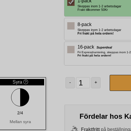
1-pack
Skeppas inom 1-2 arbetsdagar
Frakt tillkommer 50Kr
8-pack
Skeppas inom 1-2 arbetsdagar
Fri frakt på hela ordern!
16-pack
Superdeal
Fri Expresshantering, skeppas inom 1-
Fri frakt på hela ordern!
Syra
-
+
2/4
Fördelar hos Ka
Mellan syra
Fraktfritt
på beställninga