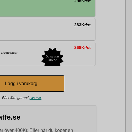
298Kr/st
283Kr/st
268Kr/st
2 arbetsdagar
Du sparar
480Kr
Bäst-före garanti
Läs mer
ffe.se
r över 400Kr. Eller när du köper en