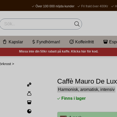
Över 100 000 nöjda kunder
Fri frakt över 400Kr
H
Kapslar
Fyndhörnan!
Koffeinfritt
Esp
Missa inte din 50kr rabatt på kaffe. Klicka här för kod.
örkrost
>
Caffè Mauro De Lux
Harmonisk, aromatisk, intensiv
Finns i lager