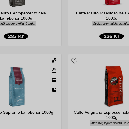
Mauro Centopercento hela
Caffè Mauro Maestoso hela 
kaffebönor 1000g
1000g
nilj, lagom syrligt, fruktigt
Strävt, aromatiskt, kraftful
283 Kr
226 Kr
o Supreme kaffebönor 1000g
Caffe Vergnano Espresso hela
1000g
Intensivt, lagom sötma, fruk