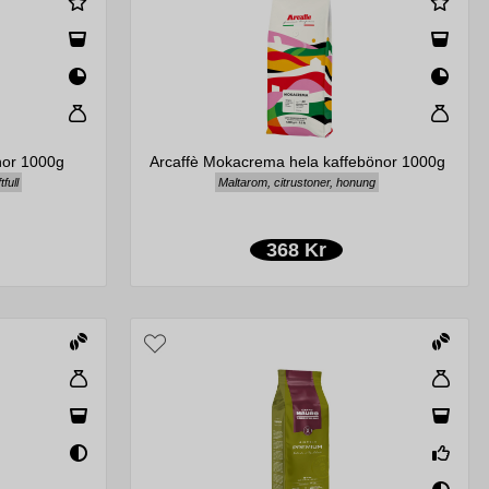
nor 1000g
Arcaffè Mokacrema hela kaffebönor 1000g
full
Maltarom, citrustoner, honung
368 Kr