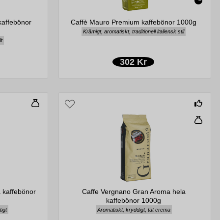
kaffebönor
Caffè Mauro Premium kaffebönor 1000g
Krämigt, aromatiskt, traditionell italiensk stil
lt
302 Kr
 kaffebönor
Caffe Vergnano Gran Aroma hela
kaffebönor 1000g
tigt
Aromatiskt, kryddigt, tät crema