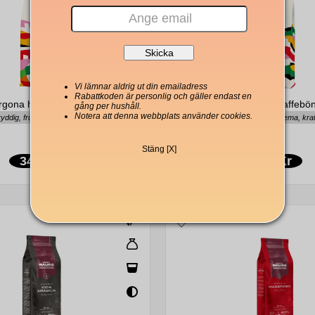
Vi lämnar aldrig ut din emailadress
Rabattkoden är personlig och gäller endast en
rgona hela kaffebönor 1000g
Arcaffè Margo hela kaffebö
gång per hushåll.
Notera att denna webbplats använder cookies.
yddig, fruktig, balanserad
Chokladig, mörk crema, kraft
Stäng [X]
340 Kr
339 Kr