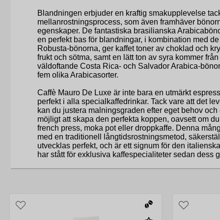
Blandningen erbjuder en kraftig smakupplevelse tac
mellanrostningsprocess, som även framhäver bönorn
egenskaper. De fantastiska brasilianska Arabicabönor
en perfekt bas för blandningar, i kombination med de
Robusta-bönorna, ger kaffet toner av choklad och kr
frukt och sötma, samt en lätt ton av syra kommer fr
väldoftande Costa Rica- och Salvador Arabica-bönor, v
fem olika Arabicasorter.
Caffè Mauro De Luxe är inte bara en utmärkt espres
perfekt i alla specialkaffedrinkar. Tack vare att det l
kan du justera malningsgraden efter eget behov och 
möjligt att skapa den perfekta koppen, oavsett om du
french press, moka pot eller droppkaffe. Denna mång
med en traditionell långtidsrostningsmetod, säkerställ
utvecklas perfekt, och är ett signum för den italiens
har stått för exklusiva kaffespecialiteter sedan dess