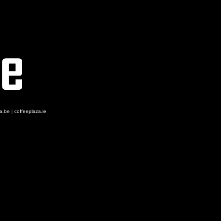
za.be
|
coffeeplaza.ie