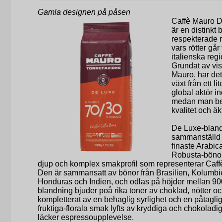
Gamla designen på påsen
Caffè Mauro D
är en distinkt 
respekterade r
vars rötter går 
italienska reg
Grundat av vi
Mauro, har det
växt från ett lit
global aktör i
medan man bev
kvalitet och äk
De Luxe-bland
sammanställd
finaste Arabi
Robusta-bönor, 
djup och komplex smakprofil som representerar Caf
Den är sammansatt av bönor från Brasilien, Kolumbie
Honduras och Indien, och odlas på höjder mellan 900
blandning bjuder poå rika toner av choklad, nötter oc
kompletterat av en behaglig syrlighet och en påtagli
fruktiga-florala smak lyfts av kryddiga och chokoladig
läcker espressoupplevelse.