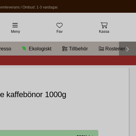
emleverans / Ombud: 1-3 vardagar.
Meny
Fav
Kassa
resso
Ekologiskt
Tillbehör
Rosterier
e kaffebönor 1000g