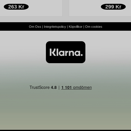
263 Kr
299 Kr
Om Oss
|
Integritetspolicy
|
Köpvillkor
|
Om cookies