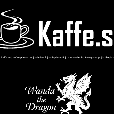
|
kaffe.se
|
coffeeplaza.com
|
kahvitori.fi
|
kaffeplaza.dk
|
cafemarche.fr
|
kawaplaza.pl
|
koffiepla