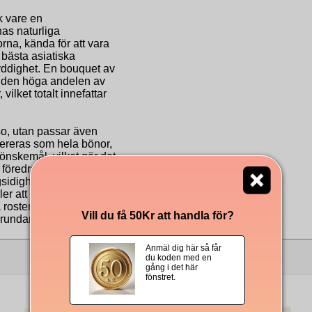
k vare en
as naturliga
na, kända för att vara
 bästa asiatiska
yddighet. En bouquet av
ån den höga andelen av
ilket totalt innefattar
so, utan passar även
evereras som hela bönor,
önskemål, vilket gör det
 föredrar espresso,
sidighet, kombinerat
er att alla aromer får
ka rosteriet Mauro som
Vill du få 50Kr att handla för?
 grundande.
Anmäl dig här så får
Andra köpte även
du koden med en
gång i det här
fönstret.