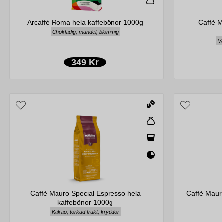
Arcaffè Roma hela kaffebönor 1000g
Caffè 
Chokladig, mandel, blommig
Va
349 Kr
Caffè Mauro Special Espresso hela
Caffè Maur
kaffebönor 1000g
Kakao, torkad frukt, kryddor