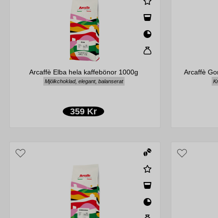
Arcaffè Elba hela kaffebönor 1000g
Arcaffè Go
Mjölkchoklad, elegant, balanserat
Kr
359 Kr