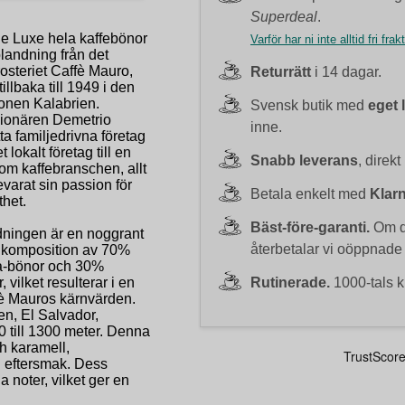
Superdeal
.
e Luxe hela kaffebönor
Varför har ni inte alltid fri frak
blandning från det
osteriet Caffè Mauro,
Returrätt
i 14 dagar.
tillbaka till 1949 i den
ionen Kalabrien.
Svensk butik med
eget 
sionären Demetrio
inne.
ta familjedrivna företag
et lokalt företag till en
Snabb leverans
, direkt
nom kaffebranschen, allt
arat sin passion för
Betala enkelt med
Klar
thet.
Bäst-före-garanti.
Om du
ningen är en noggrant
återbetalar vi oöppnade
 komposition av 70%
ca-bönor och 30%
Rutinerade.
1000-tals k
vilket resulterar i en
fè Mauros kärnvärden.
n, El Salvador,
 till 1300 meter. Denna
h karamell,
g eftersmak. Dess
a noter, vilket ger en