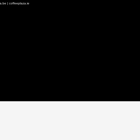
za.be
|
coffeeplaza.ie