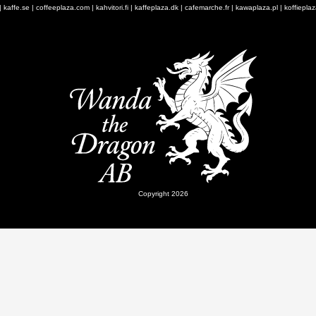
|
kaffe.se
|
coffeeplaza.com
|
kahvitori.fi
|
kaffeplaza.dk
|
cafemarche.fr
|
kawaplaza.pl
|
koffiepla
Copyright 2026