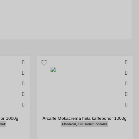
nor 1000g
Arcaffè Mokacrema hela kaffebönor 1000g
full
Maltarom, citrustoner, honung