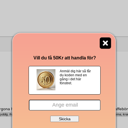
Andra köpte även
Vill du få 50Kr att handla för?
Anmäl dig här så får
du koden med en
gång i det här
fönstret.
rgona hela kaffebönor 1000g
Arcaffè Margo hela kaffebö
yddig, fruktig, balanserad
Chokladig, mörk crema, kraft