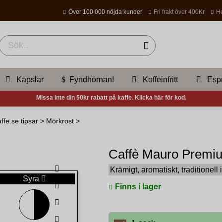
Över 100 000 nöjda kunder
Fri frakt över 400Kr
He
Kapslar
Fyndhörnan!
Koffeinfritt
Esp
Missa inte din 50kr rabatt på kaffe. Klicka här för kod.
ffe.se tipsar
>
Mörkrost
>
Caffè Mauro Premiu
Krämigt, aromatiskt, traditionell i
Syra
Finns i lager