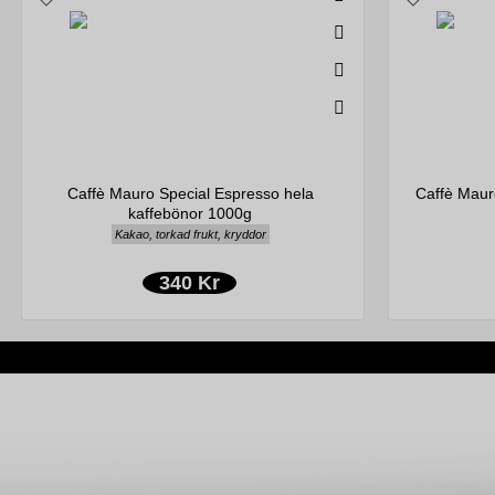
Caffè Mauro Special Espresso hela
Caffè Maur
kaffebönor 1000g
Kakao, torkad frukt, kryddor
340 Kr