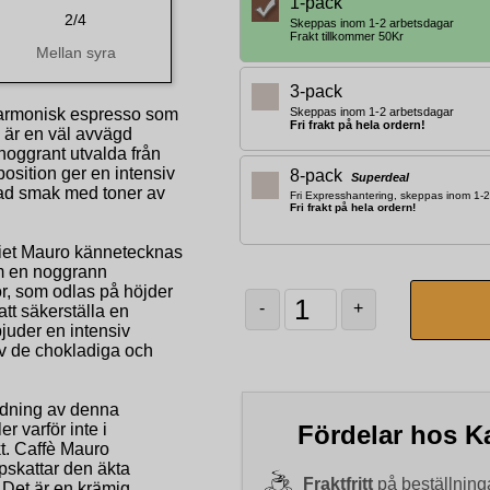
1-pack
2/4
Skeppas inom 1-2 arbetsdagar
Frakt tillkommer 50Kr
Mellan syra
3-pack
harmonisk espresso som
Skeppas inom 1-2 arbetsdagar
Fri frakt på hela ordern!
o är en väl avvägd
oggrant utvalda från
sition ger en intensiv
8-pack
Superdeal
rad smak med toner av
Fri Expresshantering, skeppas inom 1-
Fri frakt på hela ordern!
eriet Mauro kännetecknas
m en noggrann
r, som odlas på höjder
-
+
tt säkerställa en
juder en intensiv
v de chokladiga och
lredning av denna
Fördelar hos Ka
er varför inte i
t. Caffè Mauro
pskattar den äkta
Fraktfritt
på beställninga
. Det är en krämig