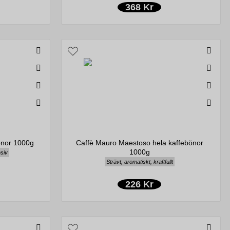
368 Kr
önor 1000g
Caffè Mauro Maestoso hela kaffebönor
1000g
nsiv
Strävt, aromatiskt, kraftfullt
226 Kr