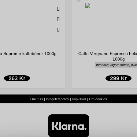
o Supreme kaffebönor 1000g
Caffe Vergnano Espresso hela
1000g
Intensivt, lagom sötma, fruk
263 Kr
299 Kr
Om Oss
|
Integritetspolicy
|
Köpvillkor
|
Om cookies