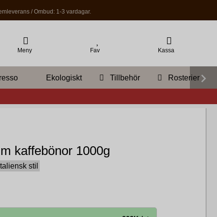
mleverans / Ombud: 1-3 vardagar.
Meny
Fav
Kassa
resso
Ekologiskt
Tillbehör
Rosterier
m kaffebönor 1000g
taliensk stil