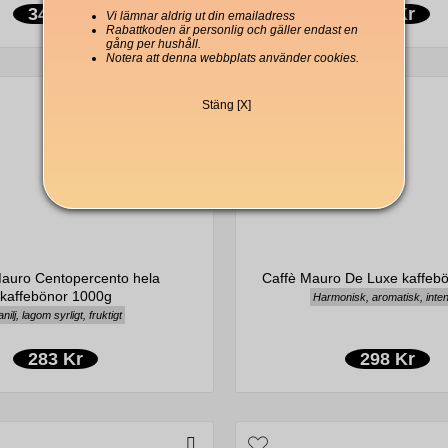
340 Kr
339 Kr
Vi lämnar aldrig ut din emailadress
Rabattkoden är personlig och gäller endast en
gång per hushåll.
Notera att denna webbplats använder cookies.
Stäng [X]
Mauro Centopercento hela
Caffè Mauro De Luxe kaffeb
kaffebönor 1000g
Harmonisk, aromatisk, inte
nilj, lagom syrligt, fruktigt
283 Kr
298 Kr