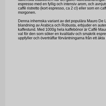
espresso med en fyllig och intensiv arom, och avnju
caffè ristretto (kort espresso, ca 2 cl) eller som en c
morgonen.
Denna inhemska variant av det populära Mauro De L
blandning av Arabica och Robusta, erbjuder en auten
kaffestund. Med 1000g hela kaffebönor är Caffè Mau
val för den som söker en kvalitativ och smakrik esp
uppfyller och överträffar förväntningarna från ett äkta 