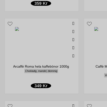
359 Kr
Arcaffè Roma hela kaffebönor 1000g
Caffè 
Chokladig, mandel, blommig
Va
349 Kr