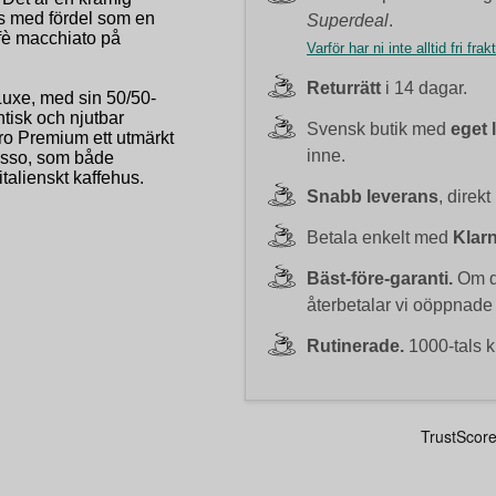
ts med fördel som en
Superdeal
.
affè macchiato på
Varför har ni inte alltid fri frak
Returrätt
i 14 dagar.
uxe, med sin 50/50-
tisk och njutbar
Svensk butik med
eget 
ro Premium ett utmärkt
inne.
resso, som både
italienskt kaffehus.
Snabb leverans
, direkt
Betala enkelt med
Klar
Bäst-före-garanti.
Om du
återbetalar vi oöppnade
Rutinerade.
1000-tals k