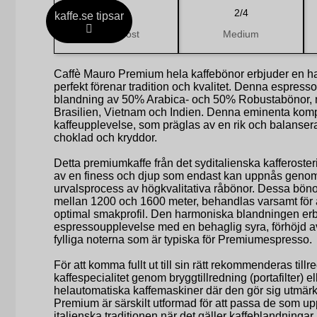
3/5
2/4
kaffe.se tipsar
Mellanrost
Medium
Caffè Mauro Premium hela kaffebönor erbjuder en 
perfekt förenar tradition och kvalitet. Denna espress
blandning av 50% Arabica- och 50% Robustabönor, n
Brasilien, Vietnam och Indien. Denna eminenta kompo
kaffeupplevelse, som präglas av en rik och balanse
choklad och kryddor.
Detta premiumkaffe från det syditalienska kafferost
av en finess och djup som endast kan uppnås geno
urvalsprocess av högkvalitativa råbönor. Dessa böno
mellan 1200 och 1600 meter, behandlas varsamt för a
optimal smakprofil. Den harmoniska blandningen erb
espressoupplevelse med en behaglig syra, förhöjd a
fylliga noterna som är typiska för Premiumespresso.
För att komma fullt ut till sin rätt rekommenderas til
kaffespecialitet genom bryggtillredning (portafilter) ell
helautomatiska kaffemaskiner där den gör sig utmärk
Premium är särskilt utformad för att passa de som up
italienska traditionen när det gäller kaffeblandningar