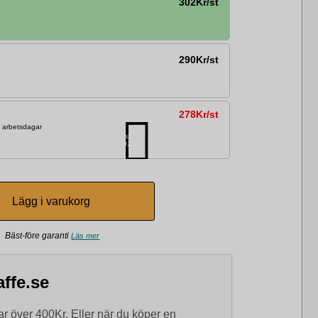
302Kr/st
290Kr/st
278Kr/st
2 arbetsdagar
Du sparar
192Kr
Bäst-före garanti
Läs mer
ffe.se
r över 400Kr. Eller när du köper en